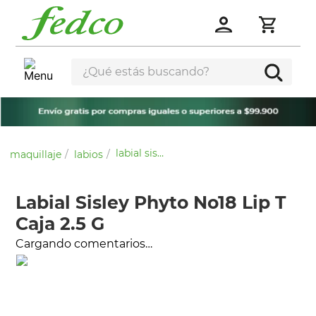
¿Qué estás buscando?
labial sisley phyto no18 lip t caja 2.5 g
maquillaje
labios
Labial Sisley Phyto No18 Lip T
Caja 2.5 G
Cargando comentarios…