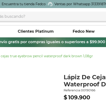
Encuentra tu tienda Fedco
Ventas por Whatsapp 31339187
buscando?
Clientes Platinum
Fedco New
e cejas true eyebrow pencil waterproof dark brown 1,08gr
Lápiz De Ceja
Waterproof D
Referencia
:
00190166
$
109
.
900