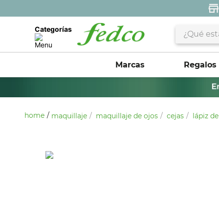
¿Qué estás 
Categorías
Marcas
Regalos
maquillaje
maquillaje de ojos
cejas
lápiz d