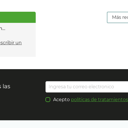
Más re
n…
escribir un
 las
Acepto
políticas de tratamiento