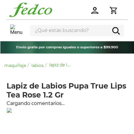
¿Qué estás buscando?
lapiz de labios pupa true lips tea rose 1.2 gr
maquillaje
labios
Lapiz de Labios Pupa True Lips
Tea Rose 1.2 Gr
Cargando comentarios…