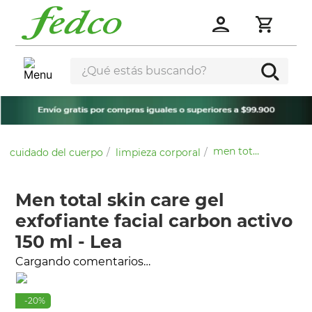
¿Qué estás buscando?
men total skin care gel exfofiante facial carbon activo 150 ml - lea
cuidado del cuerpo
limpieza corporal
Men total skin care gel
exfofiante facial carbon activo
150 ml - Lea
Cargando comentarios…
-
20
%