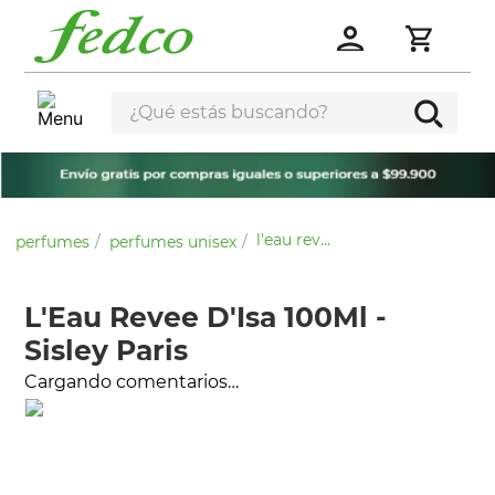
¿Qué estás buscando?
l'eau revee d'isa 100ml - sisley paris
perfumes
perfumes unisex
L'Eau Revee D'Isa 100Ml -
Sisley Paris
Cargando comentarios…