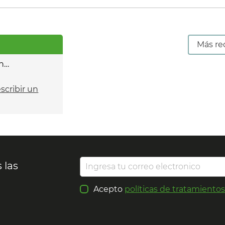
Más re
n…
escribir un
 las
Acepto
políticas de tratamiento