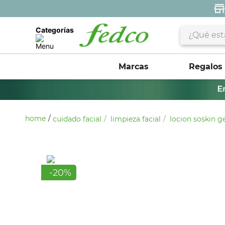
¿Qué estás 
Categorías
Marcas
Regalos
cuidado facial
limpieza facial
locion soskin g
-
20
%