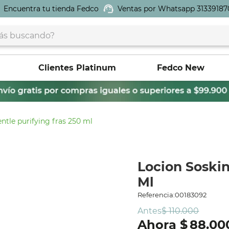
Encuentra tu tienda Fedco
Ventas por Whatsapp 31339187
buscando?
Clientes Platinum
Fedco New
entle purifying fras 250 ml
Locion Soskin
Ml
Referencia
:
00183092
Antes
$
110
.
000
$
88
.
00