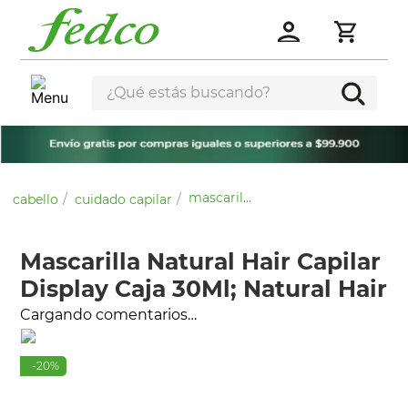
¿Qué estás buscando?
mascarilla natural hair capilar display caja 30ml; natural hair
cabello
cuidado capilar
Mascarilla Natural Hair Capilar
Display Caja 30Ml; Natural Hair
Cargando comentarios…
-
20
%