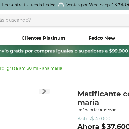
Encuentra tu tienda Fedco
Ventas por Whatsapp 31339187
buscando?
Clientes Platinum
Fedco New
rol grasa am 30 ml - ana maria
Matificante c
maria
Referencia
:
00193698
Antes
$
47
.
000
$
37
.
60