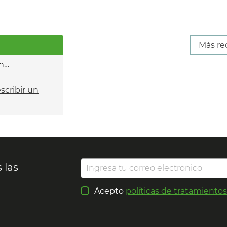
Más re
n…
escribir un
 las
Acepto
políticas de tratamiento