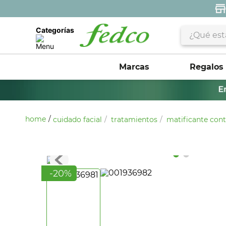
¿Qué estás 
Categorías
Marcas
Regalos
cuidado facial
tratamientos
matificante cont
-
20
%