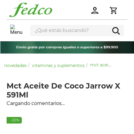
¿Qué estás buscando?
mct aceite de coco jarrow x 591ml
novedades
vitaminas y suplementos
Mct Aceite De Coco Jarrow X
591Ml
Cargando comentarios…
-
20
%