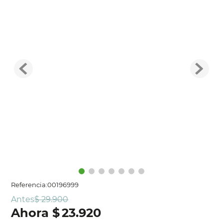
Referencia
:
00196999
Antes
$
29
.
900
$
23
.
920