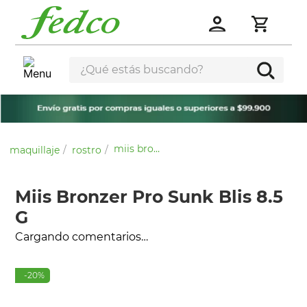
¿Qué estás buscando?
miis bronzer pro sunk blis 8.5 g
maquillaje
rostro
Miis Bronzer Pro Sunk Blis 8.5
G
Cargando comentarios…
-
20
%