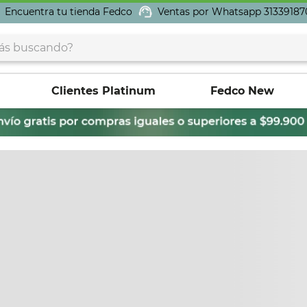
Encuentra tu tienda Fedco
Ventas por Whatsapp 31339187
buscando?
Clientes Platinum
Fedco New