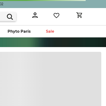
02
Phyto París
Sale