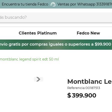
Encuentra tu tienda Fedco
Ventas por Whatsapp 31339187
buscando?
Clientes Platinum
Fedco New
montblanc legend spirit edt 50 ml
Montblanc Le
Referencia
:
00187513
$
399
.
900