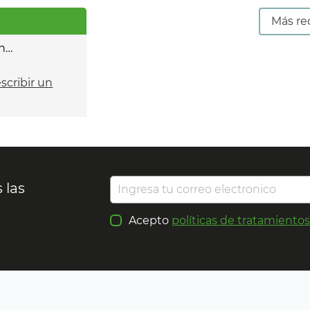
Más re
n…
escribir un
 las
Acepto
políticas de tratamiento