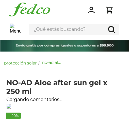
¿Qué estás buscando?
no-ad aloe after sun gel x 250 ml
protección solar
NO-AD Aloe after sun gel x
250 ml
Cargando comentarios…
-
20
%