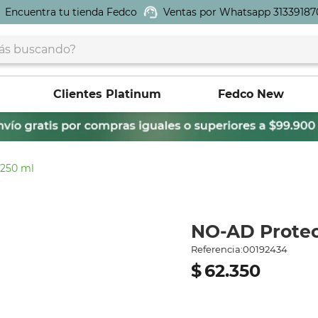
Encuentra tu tienda Fedco
Ventas por Whatsapp 31339187
buscando?
Clientes Platinum
Fedco New
 250 ml
NO-AD Protect
Referencia
:
00192434
$
62
.
350