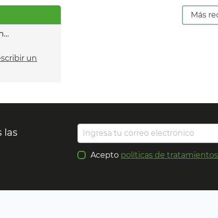
Más re
n…
escribir un
 las
Acepto
políticas de tratamiento