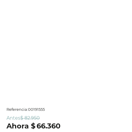
Referencia
:
00191555
Antes
$
82
.
950
$
66
.
360