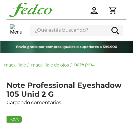
¿Qué estás buscando?
note professional eyeshadow 105 unid 2 g
maquillaje
maquillaje de ojos
Note Professional Eyeshadow
105 Unid 2 G
Cargando comentarios…
-
20
%