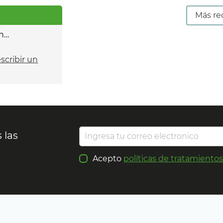
Más re
n…
escribir un
 las
Acepto
políticas de tratamiento