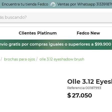
Encuentra tu tienda Fedco
Ventas por Whatsapp 31339187
buscando?
Clientes Platinum
Fedco New
brochas para ojos
olle 3.12 eyeshadow brush
Olle 3.12 Ey
Referencia
:
00187993
$
27
.
050