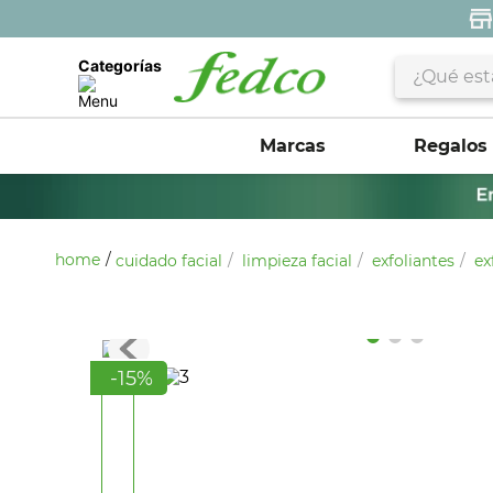
¿Qué estás 
Categorías
Marcas
Regalos
cuidado facial
limpieza facial
exfoliantes
ex
-
15
%