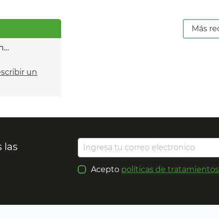
Más re
n…
escribir un
 las
Acepto
políticas de tratamiento