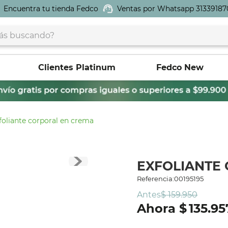
Encuentra tu tienda Fedco
Ventas por Whatsapp 31339187
buscando?
Clientes Platinum
Fedco New
foliante corporal en crema
EXFOLIANTE
Referencia
:
00195195
Antes
$
159
.
950
$
135
.
95