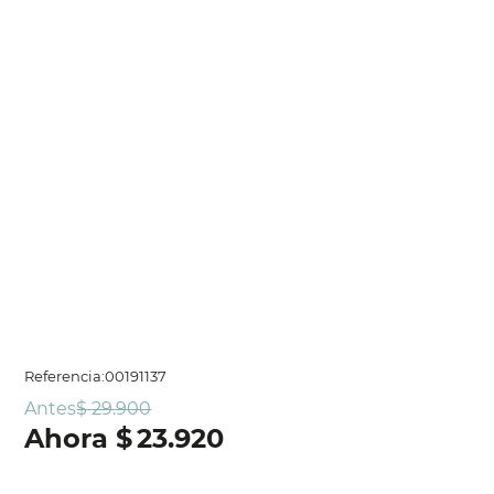
Referencia
:
00191137
Antes
$
29
.
900
$
23
.
920