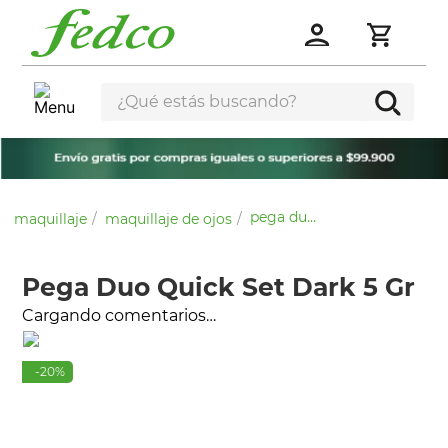
¿Qué estás buscando?
pega duo quick set dark 5 gr
maquillaje
maquillaje de ojos
Pega Duo Quick Set Dark 5 Gr
Cargando comentarios…
-
20
%