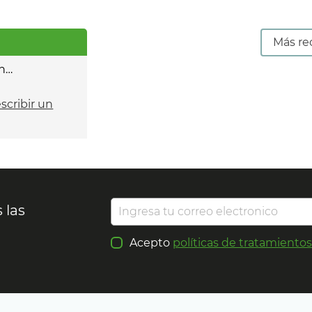
Más re
n…
escribir un
 las
Acepto
políticas de tratamiento