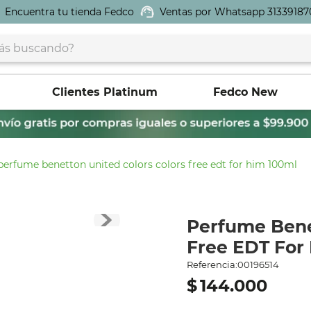
Encuentra tu tienda Fedco
Ventas por Whatsapp 31339187
buscando?
Clientes Platinum
Fedco New
perfume benetton united colors colors free edt for him 100ml
Perfume Bene
Free EDT For
Referencia
:
00196514
$
144
.
000