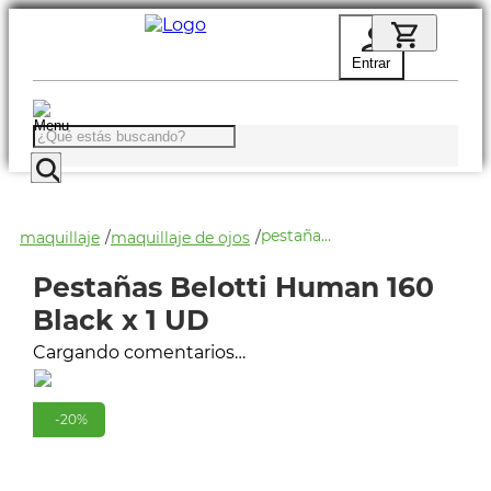
Entrar
¿Qué estás buscando?
pestañas belotti human 160 black x 1 ud
maquillaje
maquillaje de ojos
Pestañas Belotti Human 160
Black x 1 UD
Cargando comentarios…
-
20
%