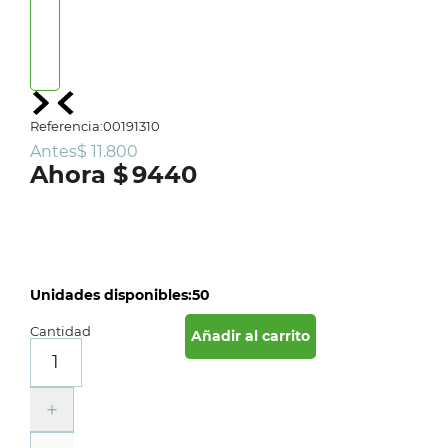
Referencia
:
00191310
Antes
$
11
.
800
$
9440
Unidades disponibles:
50
Cantidad
Añadir al carrito
＋