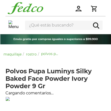
¿Qué estás buscando?
polvos pupa luminys silky baked face powder ivory powder 9 gr
maquillaje
rostro
Polvos Pupa Luminys Silky
Baked Face Powder Ivory
Powder 9 Gr
Cargando comentarios…