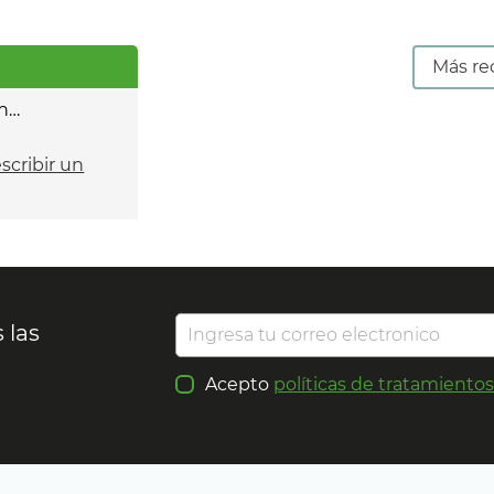
Más re
n…
escribir un
 las
Acepto
políticas de tratamiento