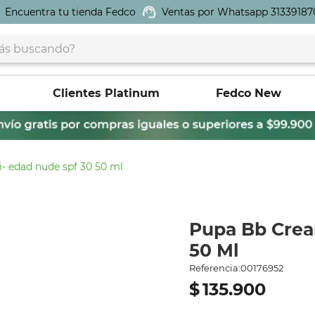
Encuentra tu tienda Fedco
Ventas por Whatsapp 31339187
buscando?
Clientes Platinum
Fedco New
- edad nude spf 30 50 ml
Pupa Bb Crea
50 Ml
Referencia
:
00176952
$
135
.
900