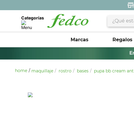
¿Qué estás 
Categorías
Marcas
Regalos
maquillaje
rostro
bases
pupa bb cream anti