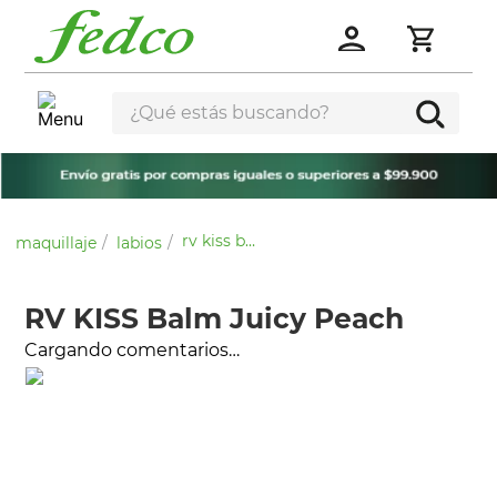
¿Qué estás buscando?
rv kiss balm juicy peach
maquillaje
labios
RV KISS Balm Juicy Peach
Cargando comentarios…