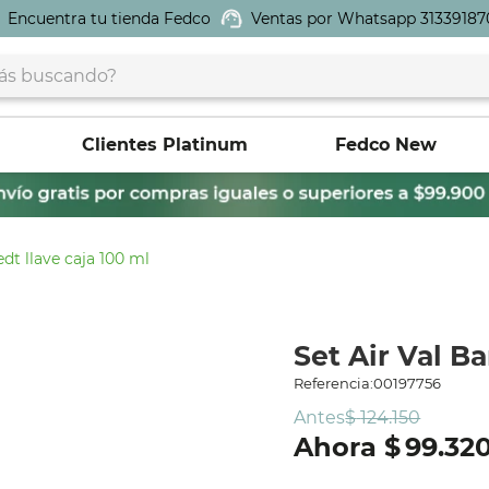
Encuentra tu tienda Fedco
Ventas por Whatsapp 31339187
buscando?
Clientes Platinum
Fedco New
 edt llave caja 100 ml
Set Air Val B
Referencia
:
00197756
Antes
$
124
.
150
$
99
.
32