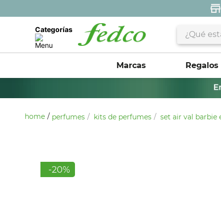
¿Qué estás 
Categorías
Marcas
Regalos
perfumes
kits de perfumes
set air val barbie
-
20
%