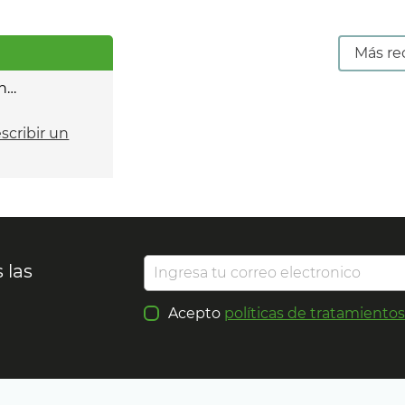
Más re
n…
escribir un
 las
Acepto
políticas de tratamiento