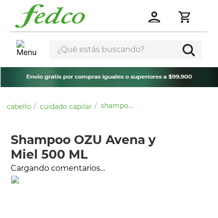
¿Qué estás buscando?
shampoo ozu avena y miel 500 ml
cabello
cuidado capilar
Shampoo OZU Avena y
Miel 500 ML
Cargando comentarios…