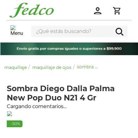
¿Qué estás buscando?
sombra diego dalla palma new pop duo n21 4 gr
maquillaje
maquillaje de ojos
Sombra Diego Dalla Palma
New Pop Duo N21 4 Gr
Cargando comentarios…
-
50
%