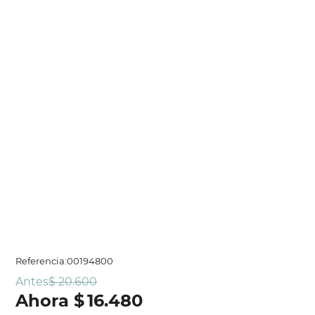
Referencia
:
00194800
Antes
$
20
.
600
$
16
.
480