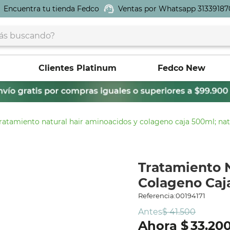
Encuentra tu tienda Fedco
Ventas por Whatsapp 31339187
buscando?
Clientes Platinum
Fedco New
ratamiento natural hair aminoacidos y colageno caja 500ml; nat
Tratamiento 
Colageno Caja
Referencia
:
00194171
Antes
$
41
.
500
$
33
.
20