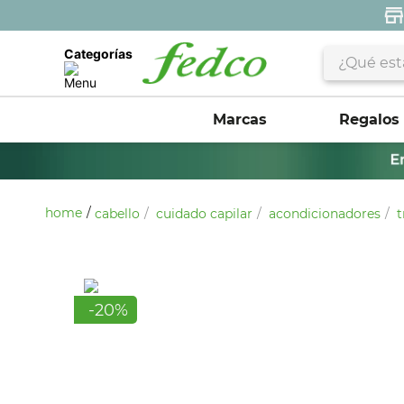
¿Qué estás 
Categorías
Marcas
Regalos
cabello
cuidado capilar
acondicionadores
t
-
20
%