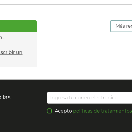
Más re
n…
escribir un
 las
Acepto
políticas de tratamiento