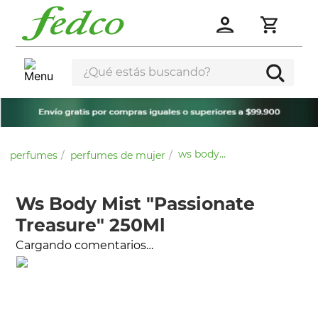
¿Qué estás buscando?
ws body mist "passionate treasure" 250ml
perfumes
perfumes de mujer
Ws Body Mist "Passionate
Treasure" 250Ml
Cargando comentarios…