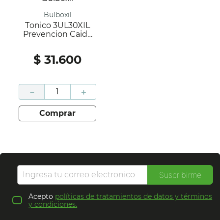
Bulboxil
Tonico 3UL30XIL
Prevencion Caida
Caja 120Ml; Bulboxil
$
31
.
600
－
＋
comprar
Suscribirme
Acepto
políticas de tratamientos de datos y términos
y condiciones.