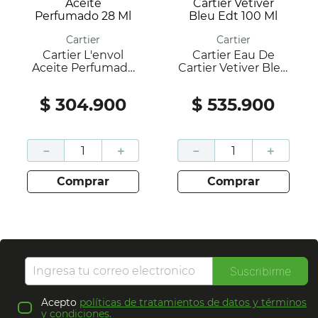
Cartier
Cartier
Cartier L'envol
Cartier Eau De
Aceite Perfumado
Cartier Vetiver Bleu
28 Ml
Edt 100 Ml
$
304
.
900
$
535
.
900
－
＋
－
＋
comprar
comprar
Suscribirme
Acepto
políticas de tratamientos de datos y términos
y condiciones.