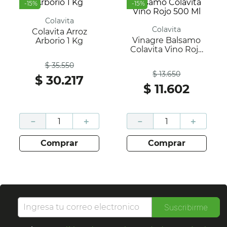
-
15
%
-
15
%
Colavita
Colavita
Colavita Arroz
Vinagre Balsamo
Arborio 1 Kg
Colavita Vino Rojo
Antes
500 Ml
$
35
.
550
Antes
$
13
.
650
$
30
.
217
$
11
.
602
－
＋
－
＋
comprar
comprar
Suscribirme