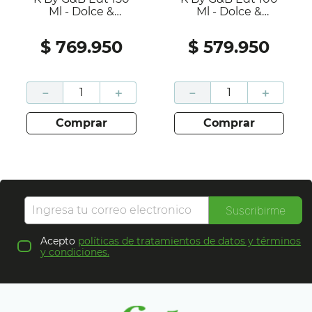
Ml - Dolce &
Ml - Dolce &
Gabbana
Gabbana
$
769
.
950
$
579
.
950
－
＋
－
＋
comprar
comprar
Suscribirme
Acepto
políticas de tratamientos de datos y términos
y condiciones.