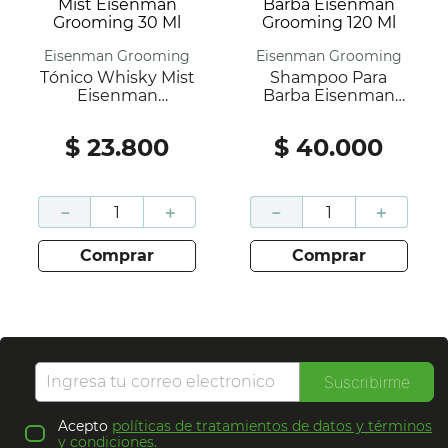
Eisenman Grooming
Eisenman Grooming
Tónico Whisky Mist
Shampoo Para
Eisenman
Barba Eisenman
Grooming 30 Ml
Grooming 120 Ml
$
23
.
800
$
40
.
000
－
＋
－
＋
comprar
comprar
Suscribirme
Acepto
políticas de tratamientos de datos y términos
y condiciones.