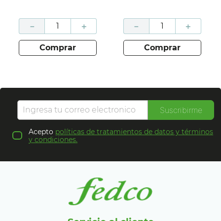
－
＋
－
＋
comprar
comprar
Suscribirme
Acepto
políticas de tratamientos de datos y términos
y condiciones.