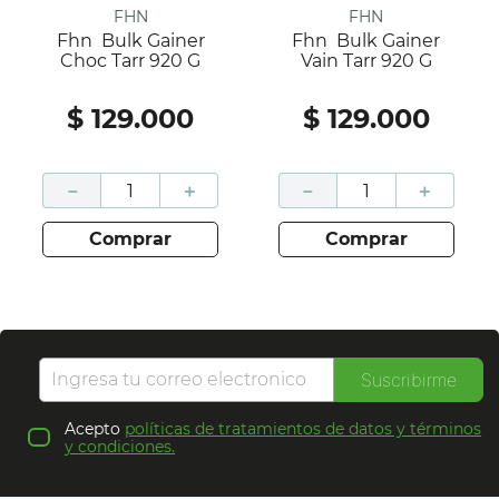
FHN
FHN
Fhn Bulk Gainer
Fhn Bulk Gainer
Choc Tarr 920 G
Vain Tarr 920 G
$
129
.
000
$
129
.
000
－
＋
－
＋
comprar
comprar
Suscribirme
Acepto
políticas de tratamientos de datos y términos
y condiciones.