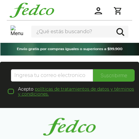
¿Qué estás buscando?
Suscribirme
Acepto
políticas de tratamientos de datos y términos
y condiciones.