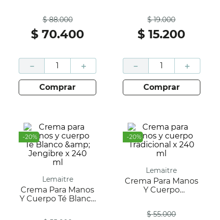
Limón De Amalfi X
Tradicional X 90g
Antes
Antes
500 Ml
$
88
.
000
$
19
.
000
$
70
.
400
$
15
.
200
－
＋
－
＋
comprar
comprar
-
20
%
-
20
%
Lemaitre
Lemaitre
Crema Para Manos
Crema Para Manos
Y Cuerpo
Y Cuerpo Té Blanco
Tradicional X 240
Antes
&amp; Jengibre X
Ml
$
55
.
000
Antes
240 Ml