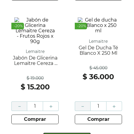
-
20
%
-
20
%
Lemaitre
Gel De Ducha Té
Lemaitre
Blanco X 250 Ml
Jabón De Glicerina
Antes
Lemaitre Cereza -
$
45
.
000
Frutos Rojos X 90g
Antes
$
36
.
000
$
19
.
000
$
15
.
200
－
＋
－
＋
comprar
comprar