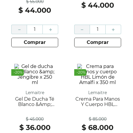
$
55
.
000
$
44
.
000
$
44
.
000
－
＋
－
＋
comprar
comprar
-
20
%
-
20
%
Lemaitre
Lemaitre
Gel De Ducha Té
Crema Para Manos
Blanco &amp;
Y Cuerpo HBL
Jengibre X 250 Ml
Limón De Amalfi X
Antes
Antes
350 Ml
$
45
.
000
$
85
.
000
$
36
.
000
$
68
.
000