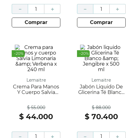
－
＋
－
＋
comprar
comprar
-
20
%
-
20
%
Lemaitre
Lemaitre
Crema Para Manos
Jabón Liquido De
Y Cuerpo Salvia
Glicerina Té Blanco
Limonaria &amp;
&amp; Jengibre X
Antes
Antes
Verbena X 240 Ml
500 Ml
$
55
.
000
$
88
.
000
$
44
.
000
$
70
.
400
－
＋
－
＋