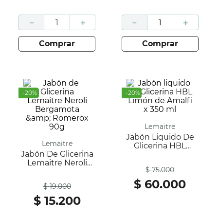
－
＋
－
＋
comprar
comprar
-
20
%
-
20
%
Lemaitre
Jabón Liquido De
Lemaitre
Glicerina HBL
Jabón De Glicerina
Limón De Amalfi X
Antes
Lemaitre Neroli
350 Ml
$
75
.
000
Bergamota &amp;
Antes
Romerox 90g
$
60
.
000
$
19
.
000
$
15
.
200