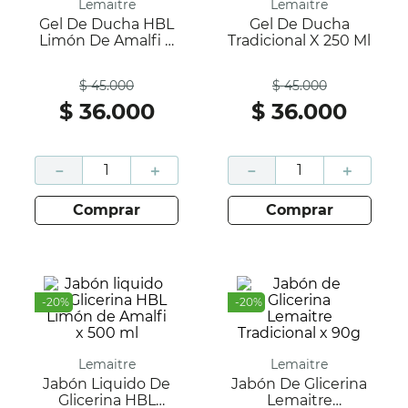
Lemaitre
Lemaitre
Gel De Ducha HBL
Gel De Ducha
Limón De Amalfi X
Tradicional X 250 Ml
250 Ml
Antes
Antes
$
45
.
000
$
45
.
000
$
36
.
000
$
36
.
000
－
＋
－
＋
comprar
comprar
-
20
%
-
20
%
Lemaitre
Lemaitre
Jabón Liquido De
Jabón De Glicerina
Glicerina HBL
Lemaitre