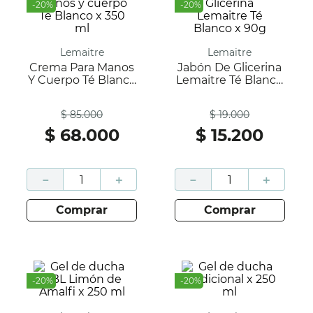
-
20
%
-
20
%
Lemaitre
Lemaitre
Crema Para Manos
Jabón De Glicerina
Y Cuerpo Té Blanco
Lemaitre Té Blanco
X 350 Ml
X 90g
Antes
Antes
$
85
.
000
$
19
.
000
$
68
.
000
$
15
.
200
－
＋
－
＋
comprar
comprar
-
20
%
-
20
%