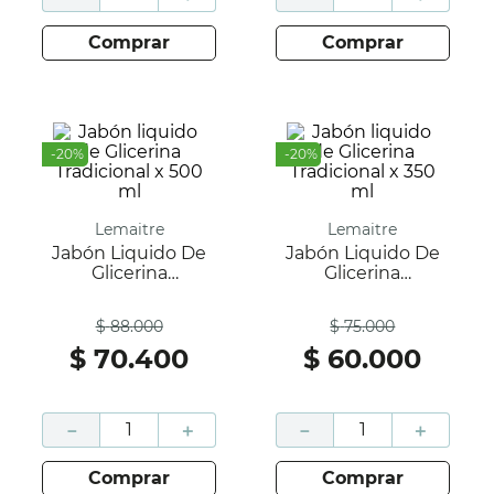
comprar
comprar
-
20
%
-
20
%
Lemaitre
Lemaitre
Jabón Liquido De
Jabón Liquido De
Glicerina
Glicerina
Tradicional X 500
Tradicional X 350 Ml
Antes
Antes
Ml
$
88
.
000
$
75
.
000
$
70
.
400
$
60
.
000
－
＋
－
＋
comprar
comprar