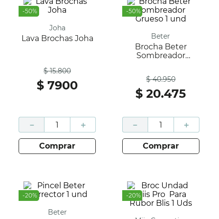
-
50
%
-
50
%
Joha
Beter
Lava Brochas Joha
Brocha Beter
Sombreador
Antes
Grueso 1 Und
$
15
.
800
Antes
$
40
.
950
$
7900
$
20
.
475
－
＋
－
＋
comprar
comprar
-
20
%
-
20
%
Beter