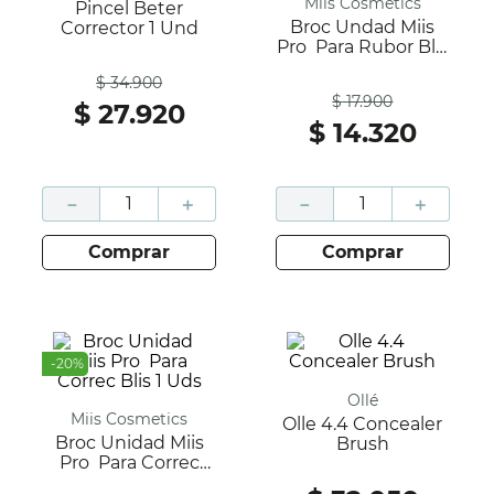
Miis Cosmetics
Pincel Beter
Broc Undad Miis
Corrector 1 Und
Pro Para Rubor Blis
Antes
1 Uds
$
34
.
900
Antes
$
17
.
900
$
27
.
920
$
14
.
320
－
＋
－
＋
comprar
comprar
-
20
%
Ollé
Miis Cosmetics
Olle 4.4 Concealer
Broc Unidad Miis
Brush
Pro Para Correc
Blis 1 Uds