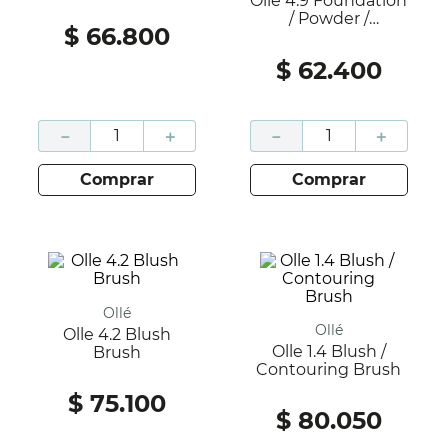
Olle 4.9 Foundation
/ Powder /
$
66
.
800
Contourin
$
62
.
400
－
＋
－
＋
comprar
comprar
Ollé
Ollé
Olle 4.2 Blush
Olle 1.4 Blush /
Brush
Contouring Brush
$
75
.
100
$
80
.
050