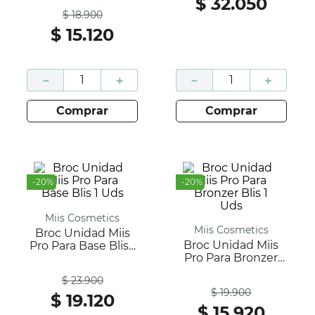
$
32
.
050
Antes
$
18
.
900
$
15
.
120
－
＋
－
＋
comprar
comprar
-
20
%
-
20
%
Miis Cosmetics
Miis Cosmetics
Broc Unidad Miis
Broc Unidad Miis
Pro Para Base Blis 1
Pro Para Bronzer
Uds
Antes
Blis 1 Uds
$
23
.
900
Antes
$
19
.
900
$
19
.
120
$
15
.
920