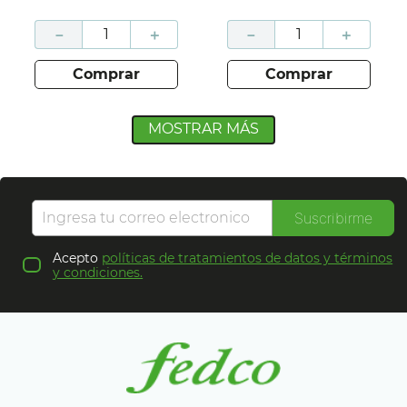
－
＋
－
＋
comprar
comprar
MOSTRAR MÁS
Suscribirme
Acepto
políticas de tratamientos de datos y términos
y condiciones.