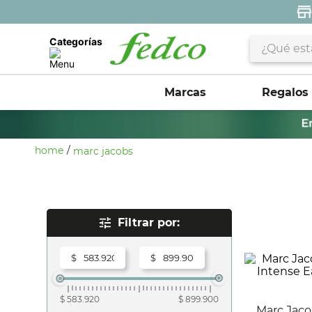
¿Qué estás 
Categorías
Marcas
Regalos
marc jacobs
Rangos De Precio
$
$
$ 583.920
$ 899.900
Marc Jacobs Daisy Wild Eau So