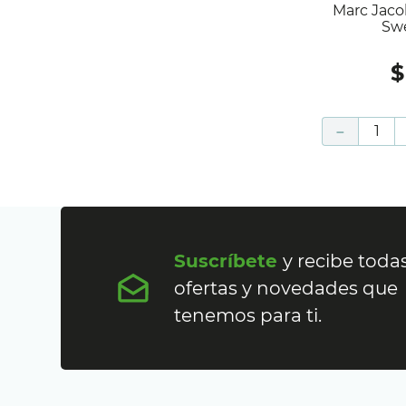
Marc Jacobs Daisy Love Eau So
Swe
$
－
Suscríbete
y recibe todas
ofertas y novedades que
tenemos para ti.