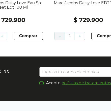
Marc Jacobs Daisy Love E
et Edt 100 Ml
729
.
900
$
729
.
900
＋
comprar
－
＋
compr
 las
Acepto
políticas de tratamiento