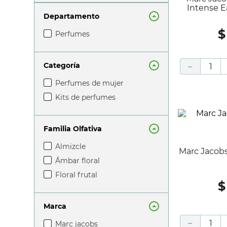
Intense E
Departamento
$
perfumes
Categoría
－
perfumes de mujer
kits de perfumes
Familia Olfativa
almizcle
Marc Jaco
ámbar floral
floral frutal
$
Marca
－
marc jacobs