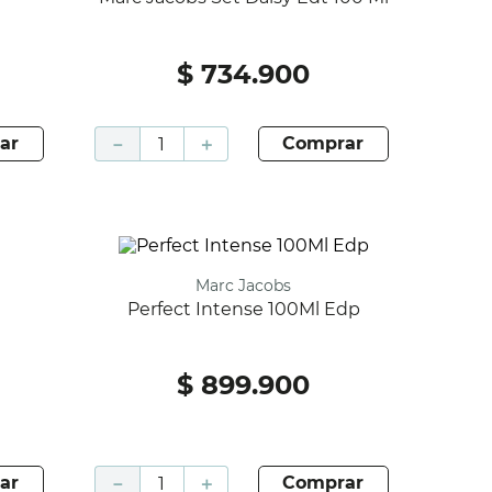
$
734
.
900
ar
－
＋
comprar
Marc Jacobs
Perfect Intense 100Ml Edp
$
899
.
900
ar
－
＋
comprar