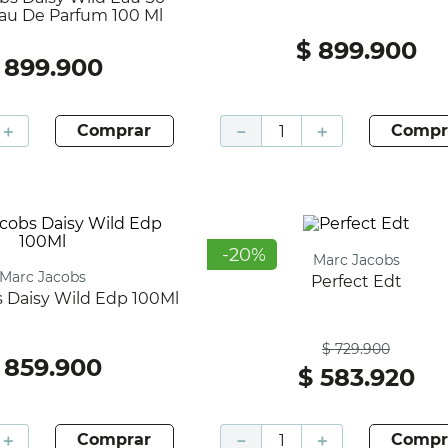
au De Parfum 100 Ml
$
899
.
900
899
.
900
＋
comprar
－
＋
compr
-
20
%
Marc Jacobs
Marc Jacobs
Perfect Edt
bs Daisy Wild Edp 100Ml
Antes
$
729
.
900
859
.
900
$
583
.
920
＋
comprar
－
＋
compr