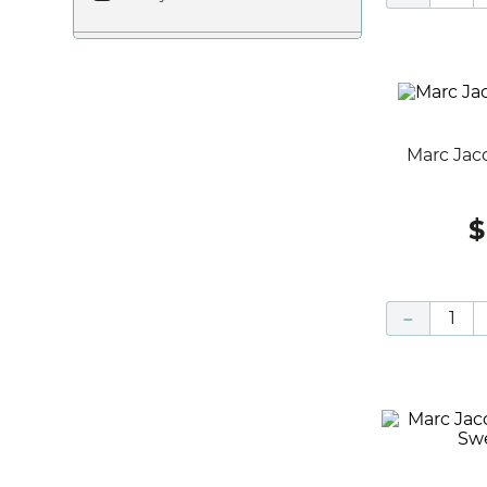
Marc Ja
$
－