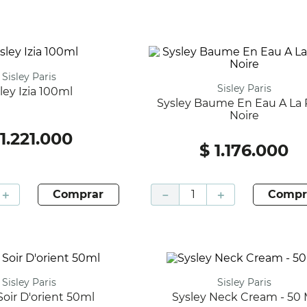
Sisley Paris
Sisley Paris
isley Izia 100ml
Sysley Baume En Eau A La Rose
Noire
1
.
221
.
000
$
1
.
176
.
000
＋
comprar
－
＋
compr
Sisley Paris
Sisley Paris
 Soir D'orient 50ml
Sysley Neck Cream - 50 