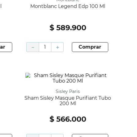
l
Montblanc Legend Edp 100 Ml
$
589
.
900
ar
－
＋
comprar
Sisley Paris
Sham Sisley Masque Purifiant Tubo
200 Ml
$
566
.
000