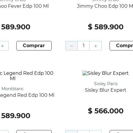
oo Fever Edp 100 Ml
Jimmy Choo Edp 100 M
589
.
900
$
589
.
900
＋
comprar
－
＋
compr
Sisley Paris
Montblanc
Sisley Blur Expert
 Legend Red Edp 100 Ml
$
566
.
000
589
.
900