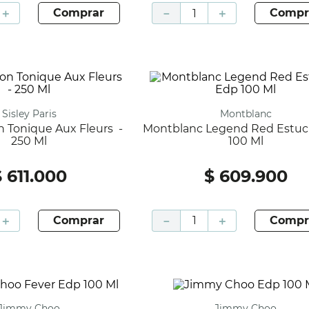
＋
comprar
－
＋
compr
Sisley Paris
Montblanc
Montblanc Legend Red Estuche Edp
250 Ml
100 Ml
$
611
.
000
$
609
.
900
＋
comprar
－
＋
compr
Jimmy Choo
Jimmy Choo