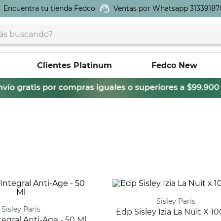
Encuentra tu tienda Fedco
Ventas por Whatsapp 31339187
buscando?
Clientes Platinum
Fedco New
Sisley Paris
Sisley Paris
Edp Sisley Izia La Nuit X 1
ntegral Anti-Age - 50 Ml