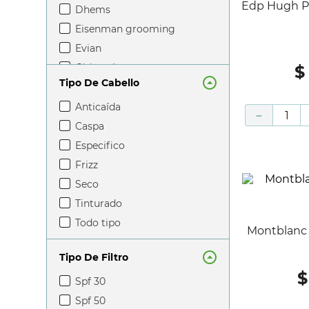
Edp Hugh Parsons Tradicional Blue
dhems
eisenman grooming
evian
girlz only
$
Tipo De Cabello
hugh parsons
jimmy choo
anticaída
－
joha
caspa
johann maria farina
especifico
jonteblu
frizz
la foret
seco
lee stafford
tinturado
life
todo tipo
Montblanc Explorer For Men Edp
medavita
Tipo De Filtro
mila colors
$
montblanc
spf 30
nabbis
spf 50