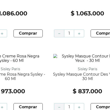
1
.
086
.
000
$
1
.
063
.
000
＋
comprar
－
＋
compr
Sisley Paris
Sisley Paris
Sysley Masque Contour Des Yeux -
60 Ml
30 Ml
973
.
000
$
837
.
000
＋
comprar
－
＋
compr