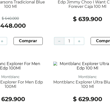
Edp Jimmy Choo I Want Choo
100 Ml
Forever Caja 100 Ml
Antes
$
639
.
900
$
640
.
000
448
.
000
＋
comprar
－
＋
compr
Montblanc
Montblanc
Montblanc Explorer Ultra Blue Edp
100Ml
100 Ml
629
.
900
$
629
.
900