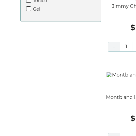
tónico
Jimmy Ch
gel
$
－
Montblanc
$