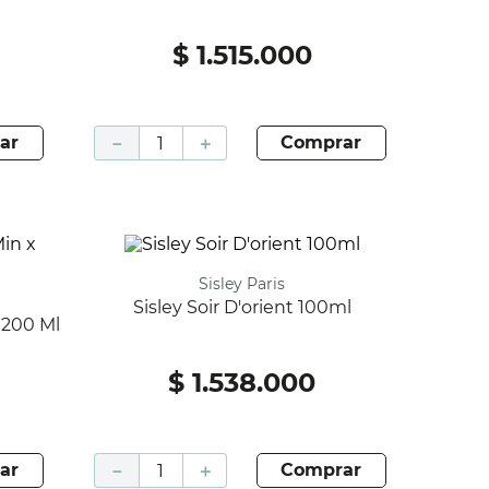
$
1
.
515
.
000
ar
－
＋
comprar
Sisley Paris
Sisley Soir D'orient 100ml
X 200 Ml
$
1
.
538
.
000
ar
－
＋
comprar