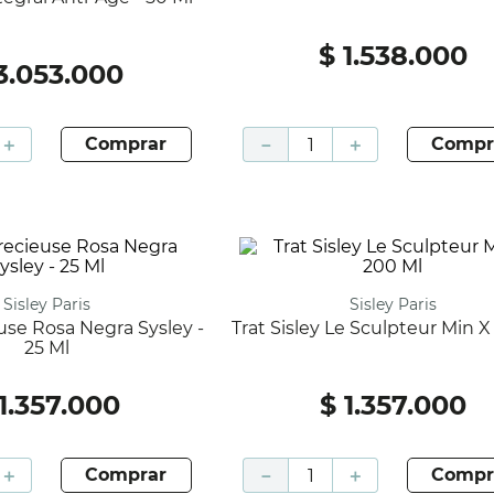
$
1
.
538
.
000
3
.
053
.
000
＋
comprar
－
＋
compr
Sisley Paris
Sisley Paris
Trat Sisley Le Sculpteur Min 
25 Ml
1
.
357
.
000
$
1
.
357
.
000
＋
comprar
－
＋
compr