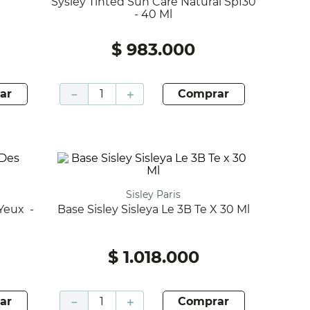
Sysley Tinted Sun Care Natural Spf30
- 40 Ml
$
983
.
000
ar
－
＋
comprar
Sisley Paris
Base Sisley Sisleya Le 3B Te X 30 Ml
$
1
.
018
.
000
ar
－
＋
comprar