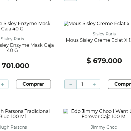
Sisley Paris
Sisley Paris
Mous Sisley Creme Eclat X 
40 G
$
679
.
000
701
.
000
＋
comprar
－
＋
compr
Hugh Parsons
Jimmy Choo