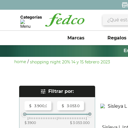
¿Qué estás 
Categorías
Marcas
Regalos
shopping night 20% 14 y 15 febrero 2023
Rangos De Precio
$
$
$ 3900
$ 3.053.000
Sisleya L I