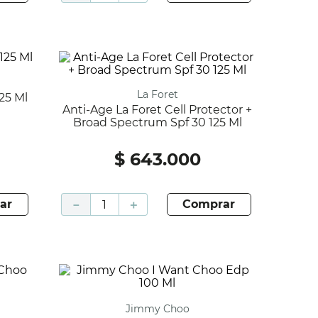
La Foret
125 Ml
Anti-Age La Foret Cell Protector +
Broad Spectrum Spf 30 125 Ml
$
643
.
000
ar
－
＋
comprar
Jimmy Choo