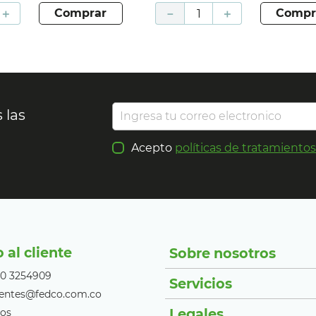
＋
comprar
－
＋
compr
 las
Acepto
políticas de tratamiento
o al cliente
Sobre nosotros
10 3254909
Servicios
lientes@fedco.com.co
Legales
os