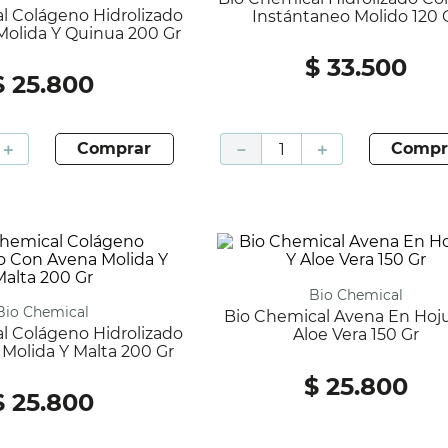
Instántaneo Molido 120 
olida Y Quinua 200 Gr
$
33
.
500
$
25
.
800
＋
comprar
－
＋
compr
Bio Chemical
Bio Chemical
Bio Chemical Avena En Hojuela Y
Aloe Vera 150 Gr
Molida Y Malta 200 Gr
$
25
.
800
$
25
.
800