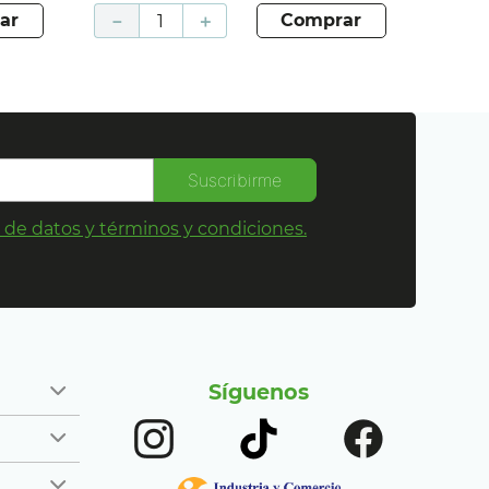
ar
－
＋
comprar
Suscribirme
s de datos y términos y condiciones.
Síguenos