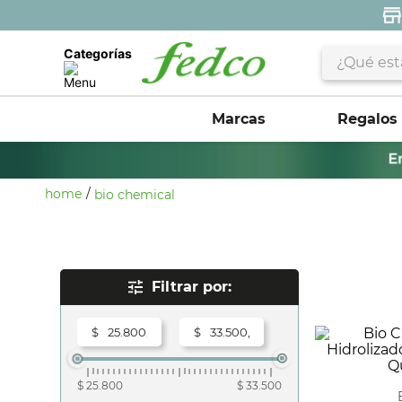
¿Qué estás 
Categorías
Marcas
Regalos
bio chemical
Rangos De Precio
$
$
$ 25.800
$ 33.500