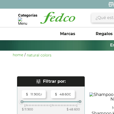
¿Qué estás 
Categorías
Marcas
Regalos
natural colors
Rangos De Precio
$
$
$ 11.900
$ 48.600
Shampoo Keramilk X Caja 100 Ml