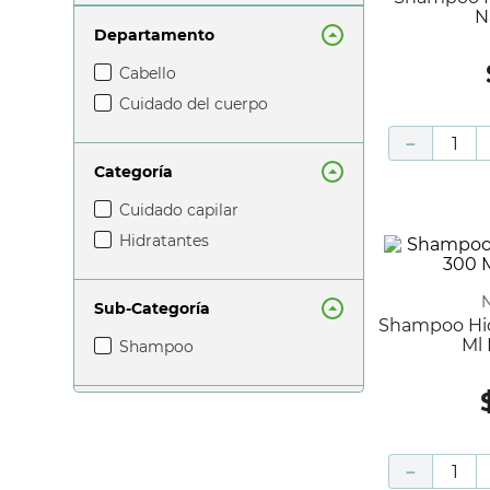
N
Departamento
cabello
cuidado del cuerpo
－
Categoría
cuidado capilar
hidratantes
Sub-Categoría
Shampoo Hidratante Rizos Caja 300
Ml 
shampoo
－