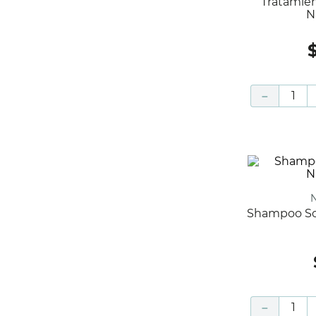
Tratamiento Sos X Caja 370 Ml
N
－
Shampoo Sos X Caja 100 Ml Natural
－