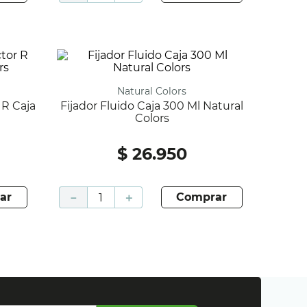
Natural Colors
Fijador Fluido Caja 300 Ml Natural
Colors
$
26
.
950
ar
－
＋
comprar