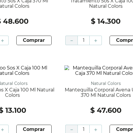
Tratamiento Sos X Caja 100 Ml
atural Colors
Natural Colors
$
48
.
600
$
14
.
300
＋
comprar
－
＋
compr
Natural Colors
Natural Colors
Mantequilla Corporal Avena U Caja
Colors
370 Ml Natural Colors
$
13
.
100
$
47
.
600
＋
comprar
－
＋
compr