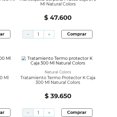
Ml Natural Colors
$
47
.
600
ar
－
＋
comprar
Natural Colors
Tratamiento Termo Protector K Caja
300 Ml Natural Colors
$
39
.
650
ar
－
＋
comprar