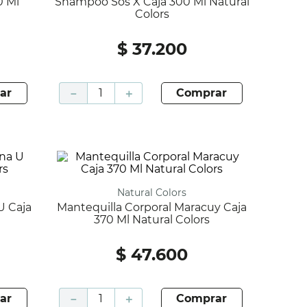
Shampoo Sos X Caja 300 Ml Natural
Colors
$
37
.
200
ar
－
＋
comprar
Natural Colors
Mantequilla Corporal Maracuy Caja
370 Ml Natural Colors
$
47
.
600
ar
－
＋
comprar