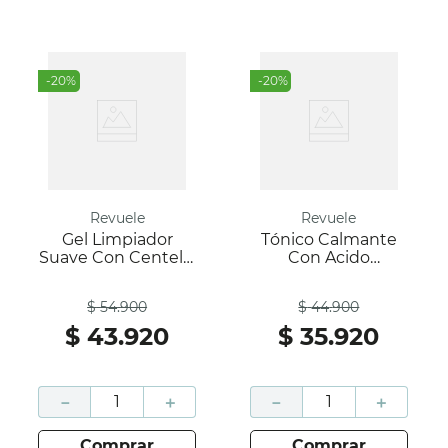
-
20
%
-
20
%
Revuele
Revuele
Gel Limpiador
Tónico Calmante
Suave Con Centella
Con Acido
Asiatica - Centella --
Hialuronico - Target
Antes
Antes
Revuele
Solution -- Revuele
$
54
.
900
$
44
.
900
$
43
.
920
$
35
.
920
－
＋
－
＋
comprar
comprar