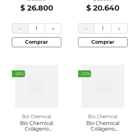
Chía 200 Gr
$
26
.
800
$
20
.
640
－
＋
－
＋
comprar
comprar
-
20
%
-
20
%
Bio Chemical
Bio Chemical
Bio Chemical
Bio Chemical
Colágeno
Colágeno
Hidrolizado Con
Hidrolizado Con
Antes
Antes