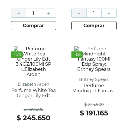
－
＋
－
＋
comprar
comprar
-
15
%
-
15
%
Britney Spears
Elizabeth Arden
Perfume
Perfume White Tea
Mindnight Fantasy
Ginger Lily Edt
100Ml Edp Spray;
Antes
3.4OZ/100Ml SP
Britney Spears
$
224
.
900
Antes
L;Elizabeth Arden
$
289
.
000
$
191
.
165
$
245
.
650