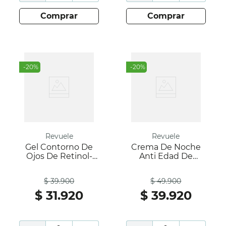
comprar
comprar
-
20
%
-
20
%
Revuele
Revuele
Gel Contorno De
Crema De Noche
Ojos De Retinol-
Anti Edad De
Revuele
Retinol- Revuele
Antes
Antes
$
39
.
900
$
49
.
900
$
31
.
920
$
39
.
920