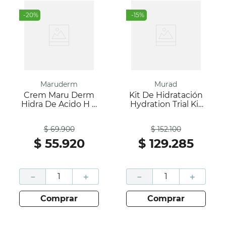
-
20
%
-
15
%
Maruderm
Murad
Crem Maru Derm
Kit De Hidratación
Hidra De Acido H X
Hydration Trial Kit
200 Ml
45ML; Murad
Antes
Antes
$
69
.
900
$
152
.
100
$
55
.
920
$
129
.
285
－
＋
－
＋
comprar
comprar