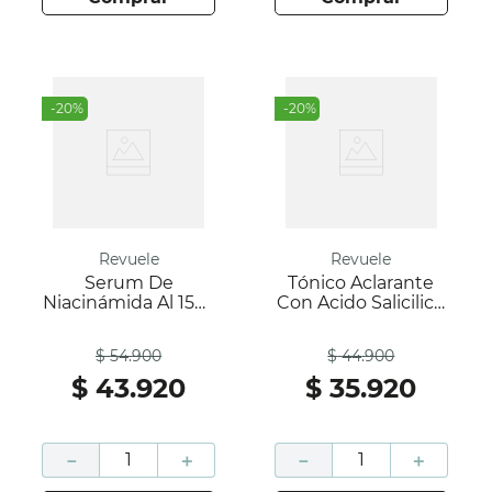
-
20
%
-
20
%
Revuele
Revuele
Serum De
Tónico Aclarante
Niacinámida Al 15%-
Con Acido Salicilico
Revuele
Al 2% - Target
Antes
Antes
Solution- Revuele
$
54
.
900
$
44
.
900
$
43
.
920
$
35
.
920
－
＋
－
＋