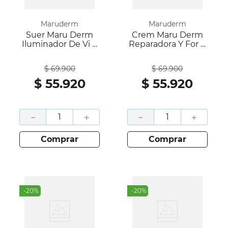
Maruderm
Maruderm
Suer Maru Derm
Crem Maru Derm
Iluminador De Vi X
Reparadora Y For X
30 Ml
200 Ml
Antes
Antes
$
69
.
900
$
69
.
900
$
55
.
920
$
55
.
920
－
＋
－
＋
comprar
comprar
-
20
%
-
20
%