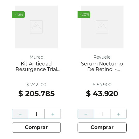
-
15
%
-
20
%
Murad
Revuele
Kit Antiedad
Serum Nocturno
Resurgence Trial
De Retinol -
Kit 2021 45Ml;
Renovador &
Antes
Antes
Murad
Reafirmante-
$
242
.
100
$
54
.
900
Revuele
$
205
.
785
$
43
.
920
－
＋
－
＋
comprar
comprar