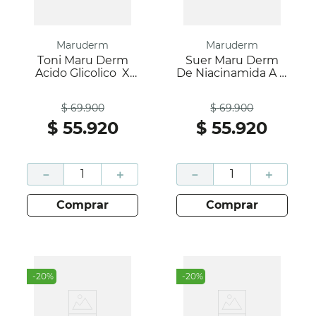
Maruderm
Maruderm
Toni Maru Derm
Suer Maru Derm
Acido Glicolico X
De Niacinamida A X
200 Ml
30 Ml
Antes
Antes
$
69
.
900
$
69
.
900
$
55
.
920
$
55
.
920
－
＋
－
＋
comprar
comprar
-
20
%
-
20
%