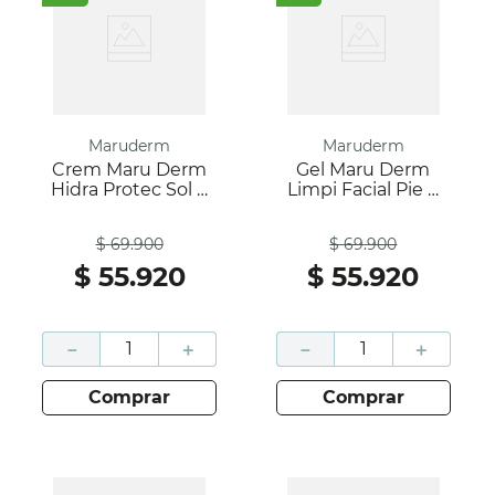
Maruderm
Maruderm
Crem Maru Derm
Gel Maru Derm
Hidra Protec Sol X
Limpi Facial Pie X
50 Ml
200 Ml
Antes
Antes
$
69
.
900
$
69
.
900
$
55
.
920
$
55
.
920
－
＋
－
＋
comprar
comprar