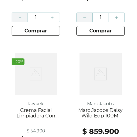
－
＋
－
＋
comprar
comprar
-
20
%
Revuele
Marc Jacobs
Crema Facial
Marc Jacobs Daisy
Limpiadora Con
Wild Edp 100Ml
Vitamina C-
Antes
Revuele
$
859
.
900
$
54
.
900