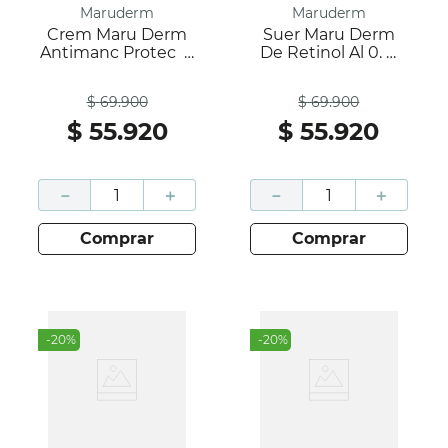
Maruderm
Maruderm
Crem Maru Derm
Suer Maru Derm
Antimanc Protec X
De Retinol Al 0. X
50 Ml
30 Ml
Antes
Antes
$
69
.
900
$
69
.
900
$
55
.
920
$
55
.
920
－
＋
－
＋
comprar
comprar
-
20
%
-
20
%