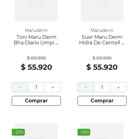
Maruderm
Maruderm
Toni Maru Derm
Suer Maru Derm
Bha Diario Limpi X
Hidra De Centell X
200 Ml
30 Ml
Antes
Antes
$
69
.
900
$
69
.
900
$
55
.
920
$
55
.
920
－
＋
－
＋
comprar
comprar
-
20
%
-
20
%