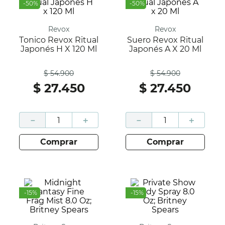
-
50
%
-
50
%
Revox
Revox
Tonico Revox Ritual
Suero Revox Ritual
Japonés H X 120 Ml
Japonés A X 20 Ml
Antes
Antes
$
54
.
900
$
54
.
900
$
27
.
450
$
27
.
450
－
＋
－
＋
comprar
comprar
-
15
%
-
15
%