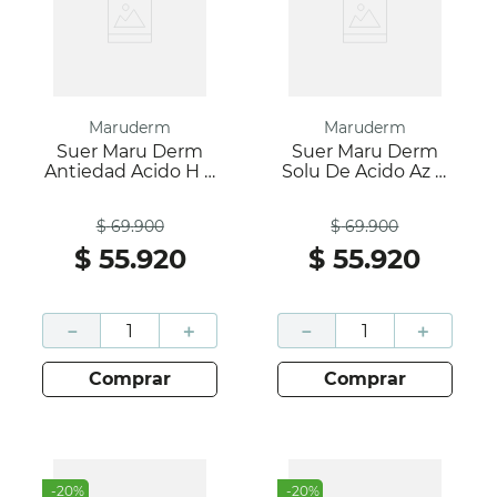
Maruderm
Maruderm
Suer Maru Derm
Suer Maru Derm
Antiedad Acido H X
Solu De Acido Az X
30 Ml
30 Ml
Antes
Antes
$
69
.
900
$
69
.
900
$
55
.
920
$
55
.
920
－
＋
－
＋
comprar
comprar
-
20
%
-
20
%