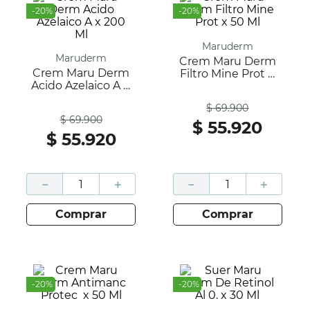
-
20
%
-
20
%
Maruderm
Maruderm
Crem Maru Derm
Crem Maru Derm
Filtro Mine Prot X
Acido Azelaico A X
50 Ml
Antes
200 Ml
$
69
.
900
Antes
$
69
.
900
$
55
.
920
$
55
.
920
－
＋
－
＋
comprar
comprar
-
20
%
-
20
%