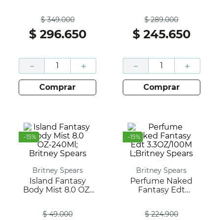
Elizabeth Arden
100ML; Elizabeth
Antes
Antes
Arden
$
349
.
000
$
289
.
000
$
296
.
650
$
245
.
650
－
＋
－
＋
comprar
comprar
-
15
%
-
15
%
Britney Spears
Britney Spears
Island Fantasy
Perfume Naked
Body Mist 8.0 OZ-
Fantasy Edt
240Ml; Britney
3.3OZ/100M
Antes
Antes
Spears
L;Britney Spears
$
49
.
000
$
224
.
900