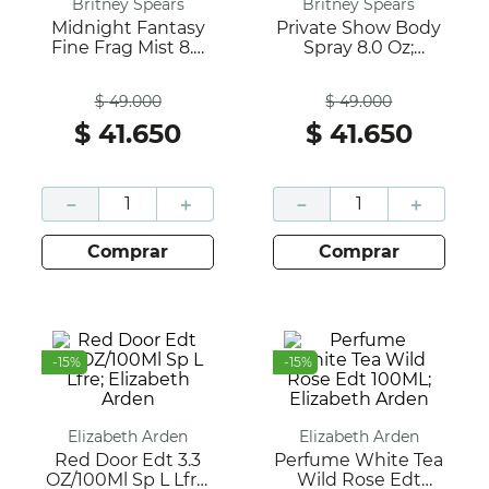
Britney Spears
Britney Spears
Midnight Fantasy
Private Show Body
Fine Frag Mist 8.0
Spray 8.0 Oz;
Oz; Britney Spears
Britney Spears
Antes
Antes
$
49
.
000
$
49
.
000
$
41
.
650
$
41
.
650
－
＋
－
＋
comprar
comprar
-
15
%
-
15
%
Elizabeth Arden
Elizabeth Arden
Red Door Edt 3.3
Perfume White Tea
OZ/100Ml Sp L Lfre;
Wild Rose Edt