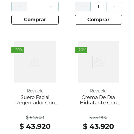
－
＋
－
＋
comprar
comprar
-
20
%
-
20
%
Revuele
Revuele
Suero Facial
Crema De Día
Regenrador Con
Hidratante Con
Centella Asiatica -
Vitamina C Spf 20-
Antes
Antes
Centella- Revuele
Revuele
$
54
.
900
$
54
.
900
$
43
.
920
$
43
.
920