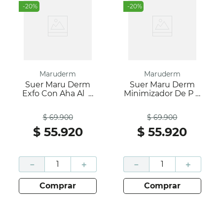
-
20
%
-
20
%
Maruderm
Maruderm
Suer Maru Derm
Suer Maru Derm
Exfo Con Aha Al X
Minimizador De P X
30 Ml
30 Ml
Antes
Antes
$
69
.
900
$
69
.
900
$
55
.
920
$
55
.
920
－
＋
－
＋
comprar
comprar