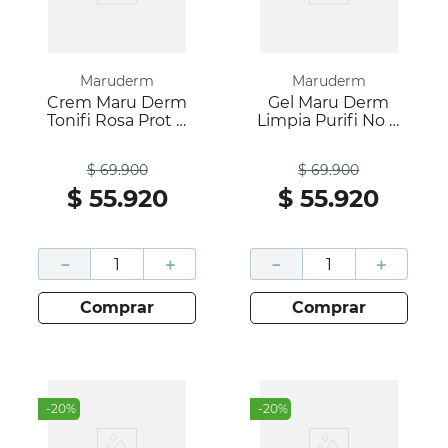
Maruderm
Maruderm
Crem Maru Derm
Gel Maru Derm
Tonifi Rosa Prot X
Limpia Purifi No X
50 Ml
200 Ml
Antes
Antes
$
69
.
900
$
69
.
900
$
55
.
920
$
55
.
920
－
＋
－
＋
comprar
comprar
-
20
%
-
20
%