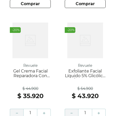
comprar
comprar
-
20
%
-
20
%
Revuele
Revuele
Gel Crema Facial
Exfoliante Facial
Reparadora Con
Líquido 5% Glicólico
Centella Asiatica -
+ Ácido Cítrico-
Antes
Antes
Centella- Revuele
Revuele
$
44
.
900
$
54
.
900
$
35
.
920
$
43
.
920
－
＋
－
＋