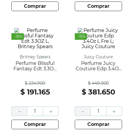
comprar
comprar
-
15
%
-
15
%
Britney Spears
Juicy Couture
Perfume Blissful
Perfume Juicy
Fantasy Edt 3.3OZ
Couture Edp 3.4Oz
L, Britney Spears
L Fre L; Juicy
Antes
Antes
Couture
$
224
.
900
$
449
.
000
$
191
.
165
$
381
.
650
－
＋
－
＋
comprar
comprar