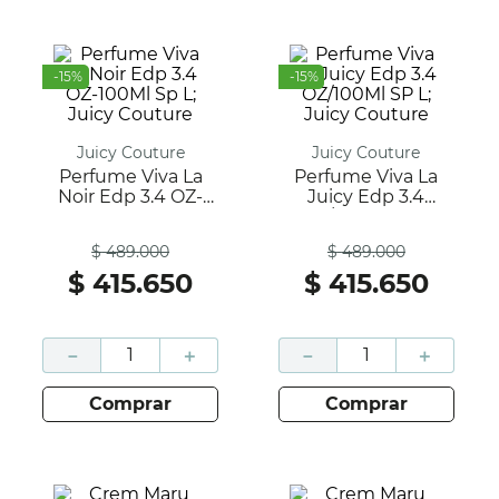
-
15
%
-
15
%
Juicy Couture
Juicy Couture
Perfume Viva La
Perfume Viva La
Noir Edp 3.4 OZ-
Juicy Edp 3.4
100Ml Sp L; Juicy
OZ/100Ml SP L;
Antes
Antes
Couture
Juicy Couture
$
489
.
000
$
489
.
000
$
415
.
650
$
415
.
650
－
＋
－
＋
comprar
comprar