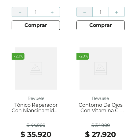
－
＋
－
＋
comprar
comprar
-
20
%
-
20
%
Revuele
Revuele
Tónico Reparador
Contorno De Ojos
Con Niancinamida -
Con Vitamina C-
Target Solution-
Revuele
Antes
Antes
Revuele
$
44
.
900
$
34
.
900
$
35
.
920
$
27
.
920