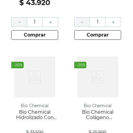
$
43
.
920
－
＋
－
＋
comprar
comprar
-
20
%
-
20
%
Bio Chemical
Bio Chemical
Bio Chemical
Bio Chemical
Hidrolizado Con
Colágeno
Café Instántaneo
Hidrolizado Con
Antes
Antes
Molido 120 Gr
Avena Molida Y
$
33
.
500
$
25
.
800