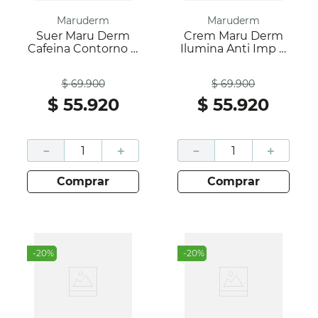
Maruderm
Maruderm
Suer Maru Derm
Crem Maru Derm
Cafeina Contorno X
Ilumina Anti Imp X
30 Ml
200 Ml
Antes
Antes
$
69
.
900
$
69
.
900
$
55
.
920
$
55
.
920
－
＋
－
＋
comprar
comprar
-
20
%
-
20
%