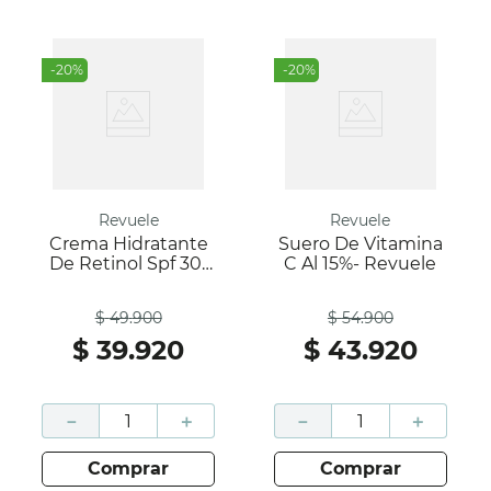
-
20
%
-
20
%
Revuele
Revuele
Crema Hidratante
Suero De Vitamina
De Retinol Spf 30-
C Al 15%- Revuele
Revuele
Antes
Antes
$
49
.
900
$
54
.
900
$
39
.
920
$
43
.
920
－
＋
－
＋
comprar
comprar