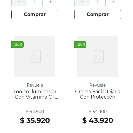
－
＋
－
＋
comprar
comprar
-
20
%
-
20
%
Revuele
Revuele
Tónico Iluminador
Crema Facial Diaria
Con Vitamina C -
Con Proteccón
Target Solution -
Solar - Humectante
Antes
Antes
Revuele
- Spf 50+- Revuele
$
44
.
900
$
54
.
900
$
35
.
920
$
43
.
920