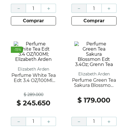
－
＋
－
＋
comprar
comprar
-
15
%
Elizabeth Arden
Elizabeth Arden
Perfume White Tea
Perfume Green Tea
Edt 3.4 OZ/100Ml;
Sakura Blossmon
Elizabeth Arden
Antes
Edt 3.4Oz; Grenn
$
289
.
000
Tea
$
179
.
000
$
245
.
650
－
＋
－
＋