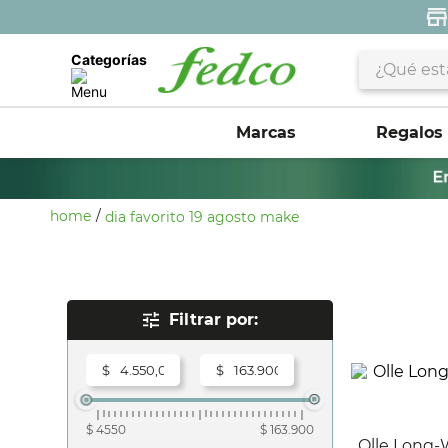
¿Qué estás 
Categorías
Marcas
Regalos
dia favorito 19 agosto make
Rangos De Precio
$
$
$ 4550
$ 163.900
Olle Long