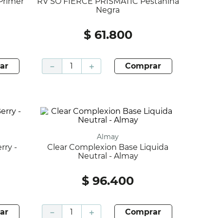
RV SO FIERCE PRISMATIC Pestañina
Negra
$
61
.
800
ar
－
＋
comprar
Almay
Clear Complexion Base Liquida
Neutral - Almay
$
96
.
400
ar
－
＋
comprar