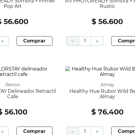
RV PHOTOREADY Sombra + Primer
Pop Art
Rustic
$
56
.
600
$
56
.
600
＋
comprar
－
＋
compr
Revlon
Almay
Healthy Hue Rubor Wild Berry -
Cafe
Almay
$
56
.
100
$
76
.
400
＋
comprar
－
＋
compr