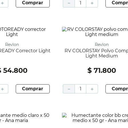
＋
comprar
－
＋
compr
Revlon
Revlon
EADY Corrector Light
RV COLORSTAY Polvo Compacto
Light Medium
$
54
.
800
$
71
.
800
＋
comprar
－
＋
compr