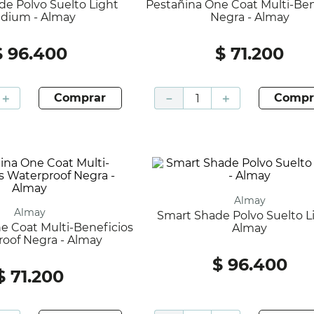
Pestañina One Coat Multi-Beneficios
dium - Almay
Negra - Almay
$
96
.
400
$
71
.
200
＋
comprar
－
＋
compr
Almay
Almay
Smart Shade Polvo Suelto Light -
Almay
oof Negra - Almay
$
96
.
400
$
71
.
200