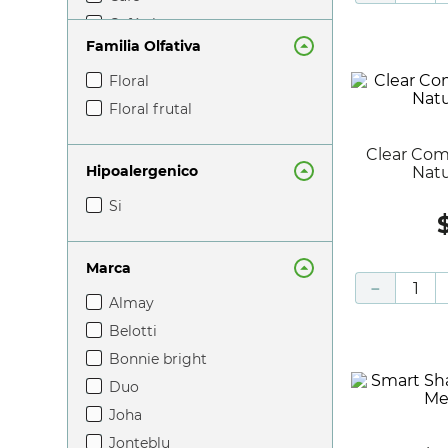
antimanchas
café claro
accesorios
Familia Olfativa
café oscuro
fucsia
floral
gris
floral frutal
lila
Clear Complexion Base Liquida
magenta
Hipoalergenico
Natu
morado
si
natural
negro
Marca
rojo
－
almay
rosa
belotti
uva
bonnie bright
verde
duo
vino
joha
violeta
jonteblu
coral