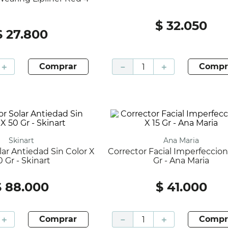
$
32
.
050
$
27
.
800
＋
comprar
－
＋
compr
Skinart
Ana Maria
Corrector Facial Imperfecciones X 15
0 Gr - Skinart
Gr - Ana Maria
$
88
.
000
$
41
.
000
＋
comprar
－
＋
compr