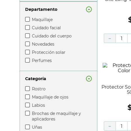
Departamento
maquillaje
cuidado facial
cuidado del cuerpo
－
novedades
protección solar
perfumes
Categoría
Protector Solar Antiedad Sin Color X
rostro
5
maquillaje de ojos
labios
brochas de maquillaje y
aplicadores
－
uñas