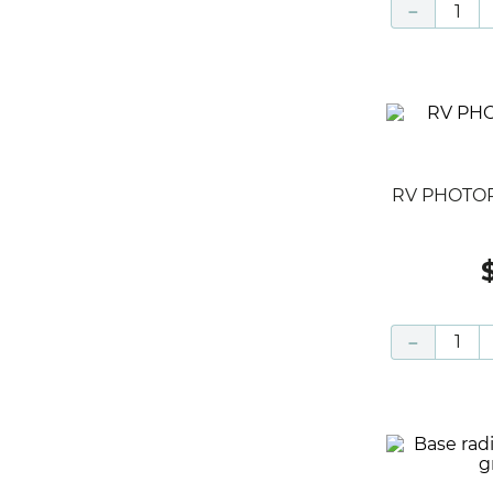
－
RV PHOTOR
－