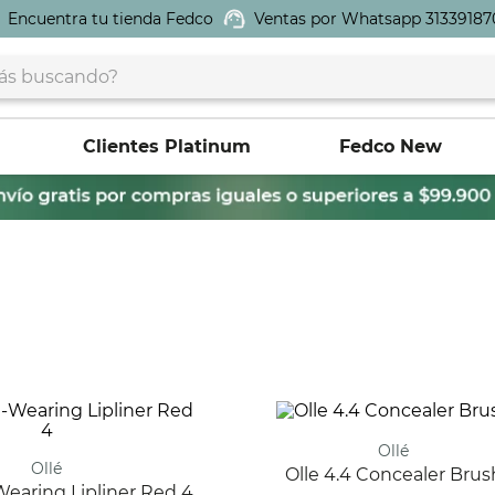
Encuentra tu tienda Fedco
Ventas por Whatsapp 31339187
buscando?
Clientes Platinum
Fedco New
Ollé
Ollé
Olle 4.4 Concealer Brus
-Wearing Lipliner Red 4