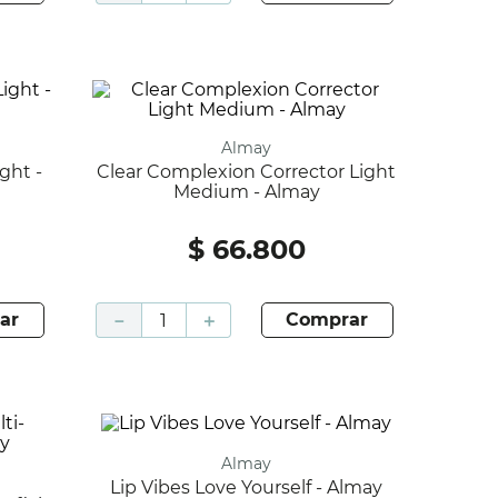
Almay
Clear Complexion Corrector Light
Medium - Almay
$
66
.
800
ar
－
＋
comprar
Almay
Lip Vibes Love Yourself - Almay