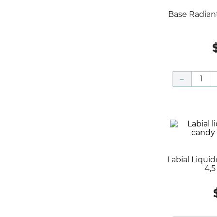
Base Radiante Medio Claro X 50 Gr -
－
Labial Liquido Larga Duración Candy
4,5