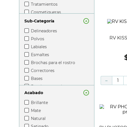
tratamientos
cosmetiqueras
hidratantes
Sub-Categoría
ropa y accesorios
delineadores
limpieza facial
RV KIS
polvos
ojos cejas y pestañas
labiales
bloqueador solar
esmaltes
perfumes de mujer
brochas para el rostro
limpieza corporal
correctores
bases
－
brochas para ojos
Acabado
pestañas
sombras
brillante
cejas
mate
rubores e iluminadores
natural
pestañinas
satinado