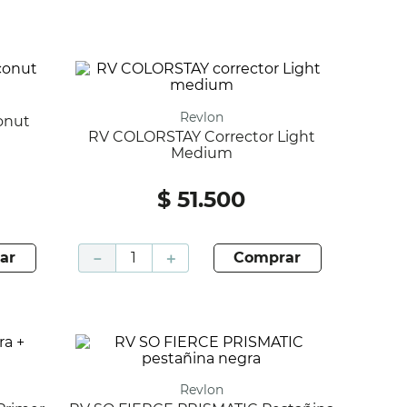
Revlon
onut
RV COLORSTAY Corrector Light
Medium
$
51
.
500
ar
－
＋
comprar
Revlon