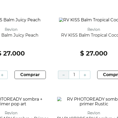
Revlon
Revlon
S Balm Juicy Peach
RV KISS Balm Tropical Coc
$
27
.
000
$
27
.
000
＋
comprar
－
＋
compr
Revlon
Revlon