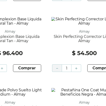
Almay
Almay
Skin Perfecting Corrector Light -
ral Tan - Almay
Almay
$
96
.
400
$
54
.
500
＋
comprar
－
＋
compr
Almay
Almay