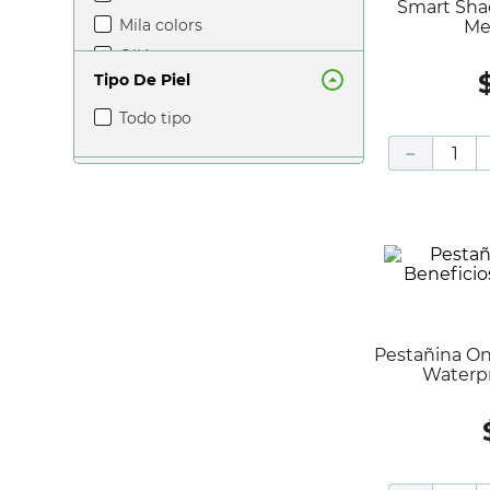
Smart Shade Polvo Suelto Light
mila colors
taupe
Me
ollé
naranja
Tipo De Piel
tweezerman
nude
todo tipo
blackberry
honey
－
porcelana
Pestañina One Coat Multi-Beneficios
Waterpr