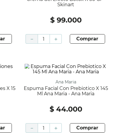
Skinart
$
99
.
000
ar
－
＋
comprar
Ana Maria
Espuma Facial Con Prebiotico X 145
Ml Ana Maria - Ana Maria
$
44
.
000
ar
－
＋
comprar