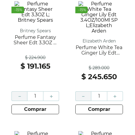
-
15
%
-
15
%
Britney Spears
Perfume Fantasy
Elizabeth Arden
Sheer Edt 3.3OZ L;
Perfume White Tea
Britney Spears
Antes
Ginger Lily Edt
$
224
.
900
3.4OZ/100Ml SP
Antes
L;Elizabeth Arden
$
191
.
165
$
289
.
000
$
245
.
650
－
＋
－
＋
comprar
comprar