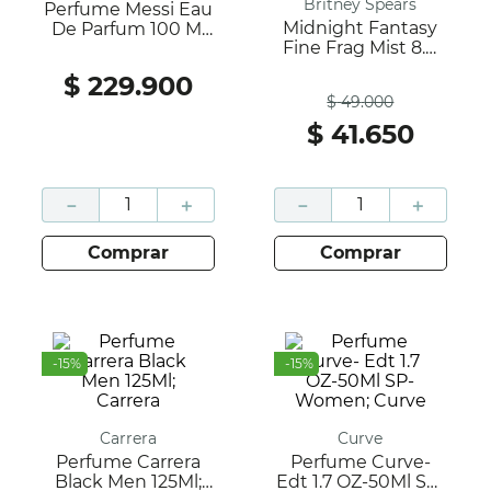
Britney Spears
Perfume Messi Eau
Midnight Fantasy
De Parfum 100 Ml
Fine Frag Mist 8.0
;Messi
Oz; Britney Spears
$
229
.
900
Antes
$
49
.
000
$
41
.
650
－
＋
－
＋
comprar
comprar
-
15
%
-
15
%
Carrera
Curve
Perfume Carrera
Perfume Curve-
Black Men 125Ml;
Edt 1.7 OZ-50Ml SP-