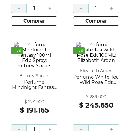
－
＋
－
＋
comprar
comprar
-
15
%
-
15
%
Elizabeth Arden
Britney Spears
Perfume White Tea
Perfume
Wild Rose Edt
Mindnight Fantasy
100ML; Elizabeth
Antes
100Ml Edp Spray;
Arden
$
289
.
000
Antes
Britney Spears
$
224
.
900
$
245
.
650
$
191
.
165
－
＋
－
＋