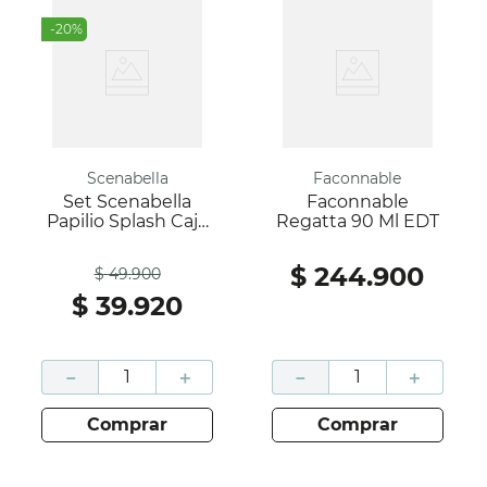
-
20
%
Scenabella
Faconnable
Set Scenabella
Faconnable
Papilio Splash Caja
Regatta 90 Ml EDT
Por 250 ML
Antes
$
244
.
900
$
49
.
900
$
39
.
920
－
＋
－
＋
comprar
comprar