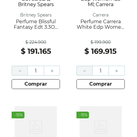
Britney Spears
Carrera
Perfume Blissful
Perfume Carrera
Fantasy Edt 3.3OZ
White Edp Women
L, Britney Spears
125 Ml; Carrera
Antes
Antes
$
224
.
900
$
199
.
900
$
191
.
165
$
169
.
915
－
＋
－
＋
comprar
comprar
-
15
%
-
15
%