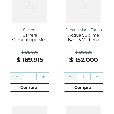
Carrera
Johann Maria Farina
Carrera
Acqua Sublime
Camouflage Men
Basil & Verbena
Edt 125 Ml; Carrera
JMF EDT 200 Ml
Antes
Antes
Vapo
$
199
.
900
$
190
.
000
$
169
.
915
$
152
.
000
－
＋
－
＋
comprar
comprar