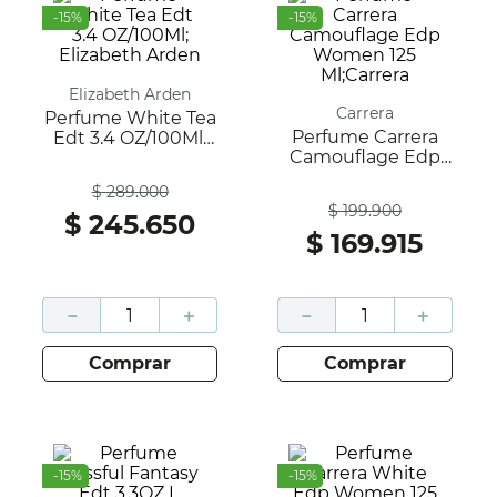
-
15
%
-
15
%
Elizabeth Arden
Carrera
Perfume White Tea
Perfume Carrera
Edt 3.4 OZ/100Ml;
Camouflage Edp
Elizabeth Arden
Antes
Women 125
$
289
.
000
Antes
Ml;Carrera
$
199
.
900
$
245
.
650
$
169
.
915
－
＋
－
＋
comprar
comprar
-
15
%
-
15
%