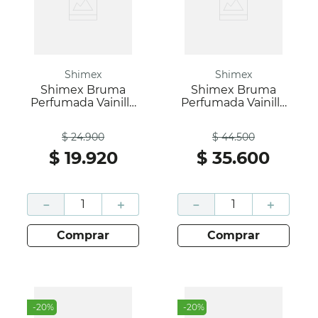
Shimex
Shimex
Shimex Bruma
Shimex Bruma
Perfumada Vainilla
Perfumada Vainilla
Floral X 100 Ml
Floral X 240 Ml
Antes
Antes
$
24
.
900
$
44
.
500
$
19
.
920
$
35
.
600
－
＋
－
＋
comprar
comprar
-
20
%
-
20
%