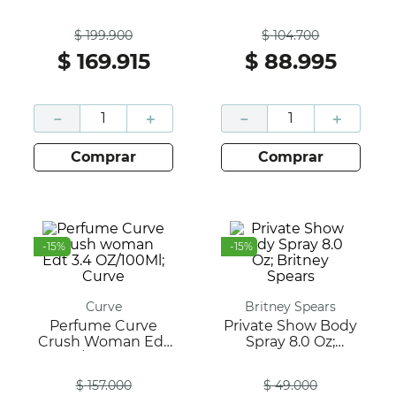
Carrera
Women; Curve
Antes
Antes
$
199
.
900
$
104
.
700
$
169
.
915
$
88
.
995
－
＋
－
＋
comprar
comprar
-
15
%
-
15
%
Curve
Britney Spears
Perfume Curve
Private Show Body
Crush Woman Edt
Spray 8.0 Oz;
3.4 OZ/100Ml; Curve
Britney Spears
Antes
Antes
$
157
.
000
$
49
.
000