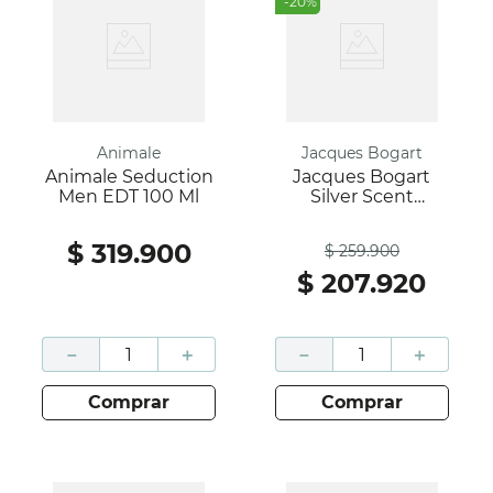
-
20
%
Animale
Jacques Bogart
Animale Seduction
Jacques Bogart
Men EDT 100 Ml
Silver Scent
Intense EDT 100 Ml
Antes
$
319
.
900
$
259
.
900
$
207
.
920
－
＋
－
＋
comprar
comprar