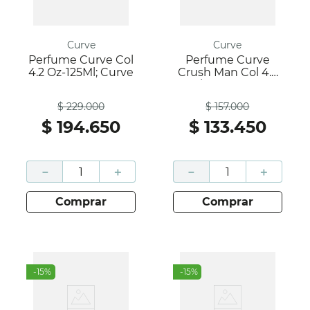
Curve
Curve
Perfume Curve Col
Perfume Curve
4.2 Oz-125Ml; Curve
Crush Man Col 4.2
OZ/125ML ;Curve
Antes
Antes
$
229
.
000
$
157
.
000
$
194
.
650
$
133
.
450
－
＋
－
＋
comprar
comprar
-
15
%
-
15
%