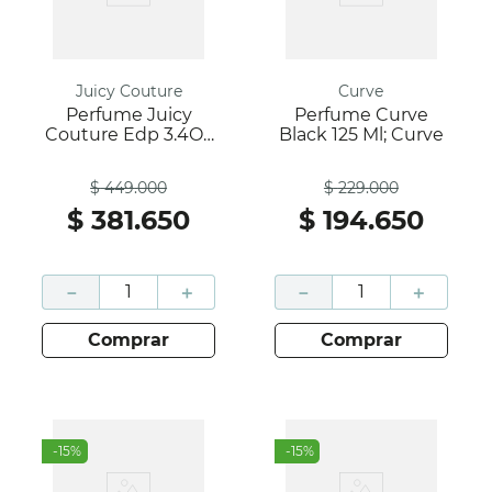
Juicy Couture
Curve
Perfume Juicy
Perfume Curve
Couture Edp 3.4Oz
Black 125 Ml; Curve
L Fre L; Juicy
Antes
Antes
Couture
$
449
.
000
$
229
.
000
$
381
.
650
$
194
.
650
－
＋
－
＋
comprar
comprar
-
15
%
-
15
%