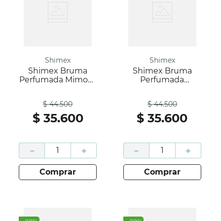
Shimex
Shimex
Shimex Bruma
Shimex Bruma
Perfumada Mimosa
Perfumada
De Fiji X 240 Ml
Magnolia Fresca X
Antes
Antes
240 Ml
$
44
.
500
$
44
.
500
$
35
.
600
$
35
.
600
－
＋
－
＋
comprar
comprar