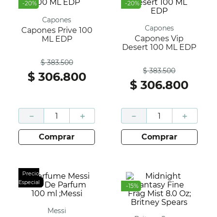
-
20
%
-
20
%
Capones
Capones
Capones Prive 100
Capones Vip
ML EDP
Desert 100 ML EDP
Antes
$
383
.
500
Antes
$
383
.
500
$
306
.
800
$
306
.
800
－
＋
－
＋
comprar
comprar
Precio
Especial
-
15
%
Messi