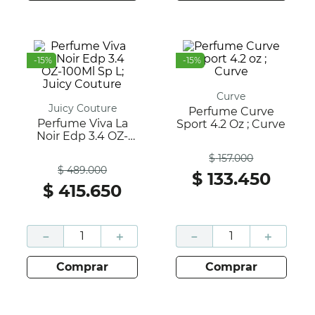
-
15
%
-
15
%
Curve
Juicy Couture
Perfume Curve
Perfume Viva La
Sport 4.2 Oz ; Curve
Noir Edp 3.4 OZ-
Antes
100Ml Sp L; Juicy
$
157
.
000
Antes
Couture
$
489
.
000
$
133
.
450
$
415
.
650
－
＋
－
＋
comprar
comprar