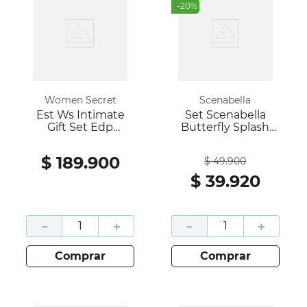
-
20
%
Women Secret
Scenabella
Est Ws Intimate
Set Scenabella
Gift Set Edp
Butterfly Splash
100+200 Ml
Caja Por 250 ML
Antes
$
189
.
900
$
49
.
900
$
39
.
920
－
＋
－
＋
comprar
comprar