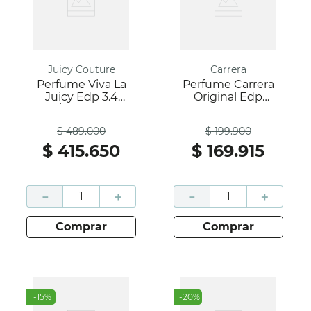
Juicy Couture
Carrera
Perfume Viva La
Perfume Carrera
Juicy Edp 3.4
Original Edp
OZ/100Ml SP L;
Women 125 Ml;
Antes
Antes
Juicy Couture
Carrera
$
489
.
000
$
199
.
900
$
415
.
650
$
169
.
915
－
＋
－
＋
comprar
comprar
-
15
%
-
20
%