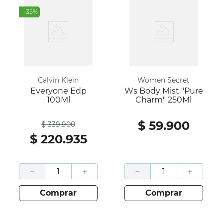
-
35
%
Calvin Klein
Women Secret
Everyone Edp
Ws Body Mist "Pure
100Ml
Charm" 250Ml
Antes
$
59
.
900
$
339
.
900
$
220
.
935
－
＋
－
＋
comprar
comprar