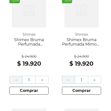
-
20
%
-
20
%
Shimex
Shimex
Shimex Bruma
Shimex Bruma
Perfumada
Perfumada Mimosa
Magnolia Fresca X
De Fiji X 100 Ml
Antes
Antes
100 Ml
$
24
.
900
$
24
.
900
$
19
.
920
$
19
.
920
－
＋
－
＋
comprar
comprar