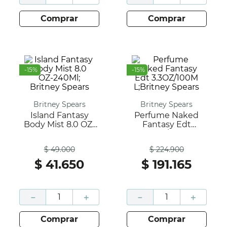
comprar
comprar
-
15
%
-
15
%
Britney Spears
Britney Spears
Island Fantasy
Perfume Naked
Body Mist 8.0 OZ-
Fantasy Edt
240Ml; Britney
3.3OZ/100M
Antes
Antes
Spears
L;Britney Spears
$
49
.
000
$
224
.
900
$
41
.
650
$
191
.
165
－
＋
－
＋
comprar
comprar