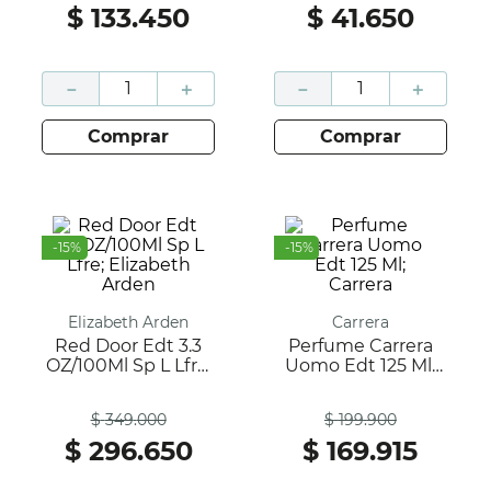
$
133
.
450
$
41
.
650
－
＋
－
＋
comprar
comprar
-
15
%
-
15
%
Elizabeth Arden
Carrera
Red Door Edt 3.3
Perfume Carrera
OZ/100Ml Sp L Lfre;
Uomo Edt 125 Ml;
Elizabeth Arden
Carrera
Antes
Antes
$
349
.
000
$
199
.
900
$
296
.
650
$
169
.
915