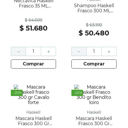
Nectavita Haskell
Shampoo Haskell
Frasco 35 ML
Frasco 300 ML
Jaborandi
Antes
Murumuru
$
64
.
600
Antes
$
63
.
100
$
51
.
680
$
50
.
480
－
＋
－
＋
comprar
comprar
-
20
%
-
20
%
Haskell
Haskell
Mascara Haskell
Mascara Haskell
Frasco 300 Gr
Frasco 300 Gr