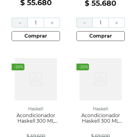
$
55
.
680
$
55
.
680
－
＋
－
＋
comprar
comprar
-
20
%
-
20
%
Haskell
Haskell
Acondicionador
Acondicionador
Haskell 300 ML
Haskell 300 ML
Murumuru
Hidra Nutre
Antes
Antes
$
69
.
600
$
69
.
600