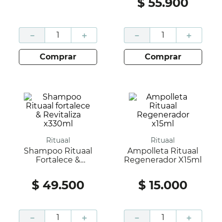
$
55
.
900
－
＋
－
＋
comprar
comprar
Rituaal
Rituaal
Shampoo Rituaal
Ampolleta Rituaal
Fortalece &
Regenerador X15ml
Revitaliza X330ml
$
49
.
500
$
15
.
000
－
＋
－
＋