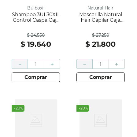
Bulboxil
Natural Hair
Shampoo 3UL30XIL
Mascarilla Natural
Control Caspa Caja
Hair Capilar Caja
200Ml; Bulboxil
300Ml; Natural Hair
Antes
Antes
$
24
.
550
$
27
.
250
$
19
.
640
$
21
.
800
－
＋
－
＋
comprar
comprar
-
20
%
-
20
%