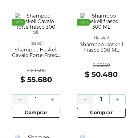
-
20
%
-
20
%
Haskell
Haskell
Shampoo Haskell
Shampoo Haskell
Frasco 300 ML
Cavalo Forte Frasco
Antes
300 ML
$
63
.
100
Antes
$
69
.
600
$
50
.
480
$
55
.
680
－
＋
－
＋
comprar
comprar