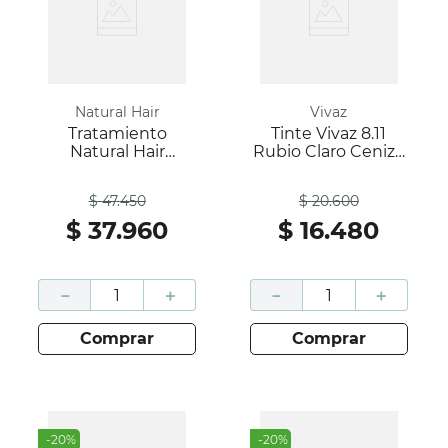
Natural Hair
Vivaz
Tratamiento
Tinte Vivaz 8.11
Natural Hair
Rubio Claro Cenizo
Hidromix Gold Caja
Caja 60Gr; Vivaz
Antes
Antes
500Ml; Natural Hair
$
47
.
450
$
20
.
600
$
37
.
960
$
16
.
480
－
＋
－
＋
comprar
comprar
-
20
%
-
20
%