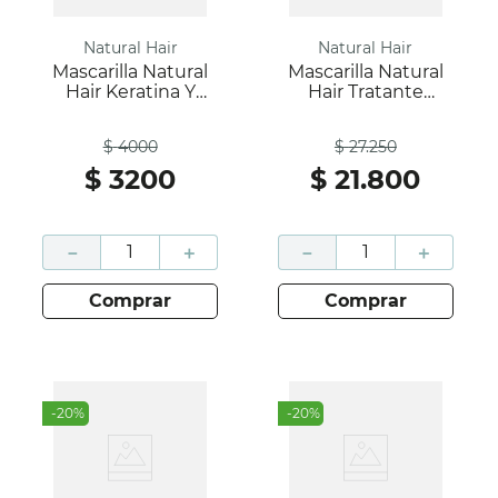
Natural Hair
Natural Hair
Mascarilla Natural
Mascarilla Natural
Hair Keratina Y
Hair Tratante
Vitamina Caja 30Ml;
Natural Caja 300Ml;
Antes
Antes
Natural Hair
Natural Hair
$
4000
$
27
.
250
$
3200
$
21
.
800
－
＋
－
＋
comprar
comprar
-
20
%
-
20
%