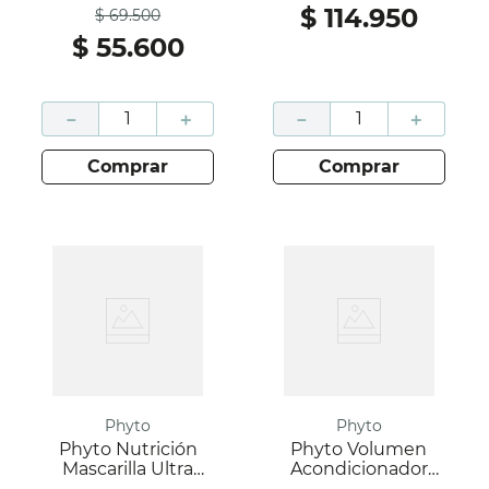
$
114
.
950
$
69
.
500
$
55
.
600
－
＋
－
＋
comprar
comprar
Phyto
Phyto
Phyto Nutrición
Phyto Volumen
Mascarilla Ultra
Acondicionador
Nutritiva 200Ml
Voluminizador