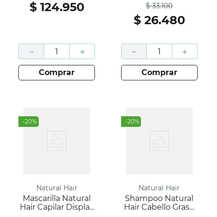
$
124
.
950
$
33
.
100
$
26
.
480
－
＋
－
＋
comprar
comprar
-
20
%
-
20
%
Natural Hair
Natural Hair
Mascarilla Natural
Shampoo Natural
Hair Capilar Display
Hair Cabello Graso
Caja 30Ml; Natural
Caja 200 Ml; Natural