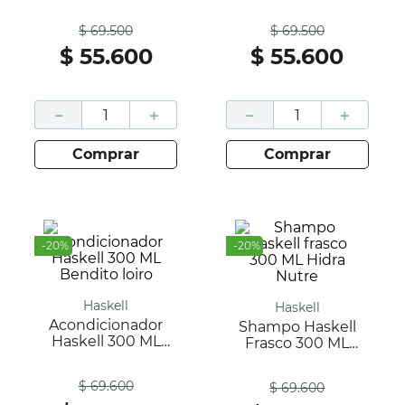
Cavalo Forte
Bendito Loiro
Antes
Antes
$
69
.
500
$
69
.
500
$
55
.
600
$
55
.
600
－
＋
－
＋
comprar
comprar
-
20
%
-
20
%
Haskell
Haskell
Acondicionador
Shampo Haskell
Haskell 300 ML
Frasco 300 ML
Bendito Loiro
Hidra Nutre
Antes
Antes
$
69
.
600
$
69
.
600