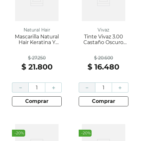
Natural Hair
Vivaz
Mascarilla Natural
Tinte Vivaz 3.00
Hair Keratina Y
Castaño Oscuro
Vitamina Caja
Natural Caja 60Gr;
Antes
Antes
300Ml; Natural Hair
Vivaz
$
27
.
250
$
20
.
600
$
21
.
800
$
16
.
480
－
＋
－
＋
comprar
comprar
-
20
%
-
20
%