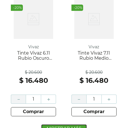
-
20
%
-
20
%
Vivaz
Vivaz
Tinte Vivaz 6.11
Tinte Vivaz 7.11
Rubio Oscuro
Rubio Medio
Cenizo Caja 60Gr;
Cenizo Caja 60Gr;
Antes
Antes
Vivaz
Vivaz
$
20
.
600
$
20
.
600
$
16
.
480
$
16
.
480
－
＋
－
＋
comprar
comprar