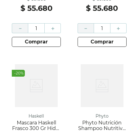
$
55
.
680
$
55
.
680
－
＋
－
＋
comprar
comprar
-
20
%
Haskell
Phyto
Mascara Haskell
Phyto Nutrición
Frasco 300 Gr Hidra
Shampoo Nutritivo
Nutre
250Ml
Antes