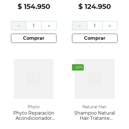
200Ml
$
154
.
950
$
124
.
950
－
＋
－
＋
comprar
comprar
-
20
%
Phyto
Natural Hair
Phyto Reparación
Shampoo Natural
Acondicionador
Hair Tratante
Reparador 175Ml
Natural Frasco 500
Antes
Ml