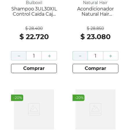
Bulboxil
Natural Hair
Shampoo 3UL30XIL
Acondicionador
Control Caida Caja
Natural Hair
200Ml; Bulboxil
Profesional Con
Antes
Antes
Aloe Vera Caja
$
28
.
400
$
28
.
850
1000Ml; Natural
Hair
$
22
.
720
$
23
.
080
－
＋
－
＋
comprar
comprar
-
20
%
-
20
%