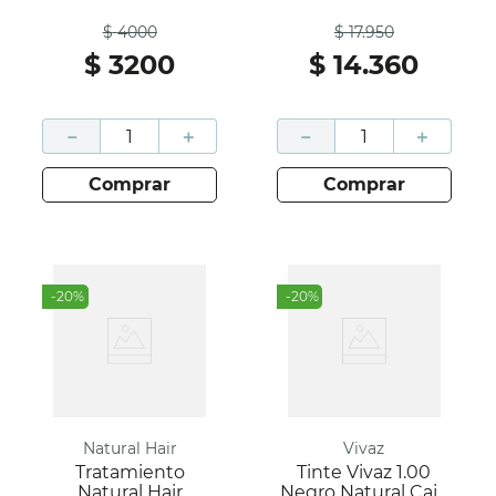
Antes
Antes
Hair
Hair
$
4000
$
17
.
950
$
3200
$
14
.
360
－
＋
－
＋
comprar
comprar
-
20
%
-
20
%
Natural Hair
Vivaz
Tratamiento
Tinte Vivaz 1.00
Natural Hair
Negro Natural Caja