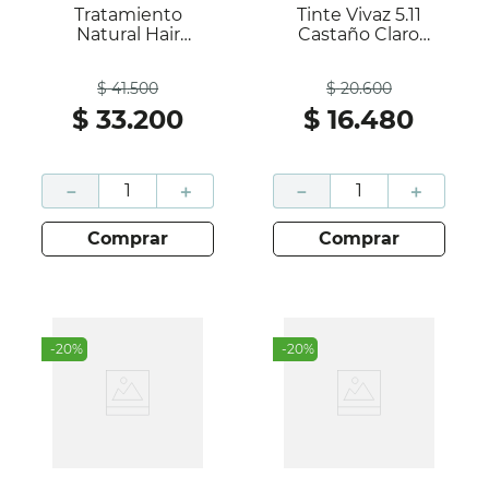
Tratamiento
Tinte Vivaz 5.11
Natural Hair
Castaño Claro
Hidromix
Cenizo Caja 60Gr;
Antes
Antes
Termoprotector
Vivaz
$
41
.
500
$
20
.
600
Caja 500Ml; Natural
Hair
$
33
.
200
$
16
.
480
－
＋
－
＋
comprar
comprar
-
20
%
-
20
%