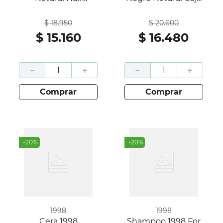
Hidromix Gold Caja
60Gr; Vivaz
Antes
Antes
200Ml; Natural Hair
$
18
.
950
$
20
.
600
$
15
.
160
$
16
.
480
－
＋
－
＋
comprar
comprar
-
20
%
-
20
%
1998
1998
Cera 1998
Shampoo 1998 For