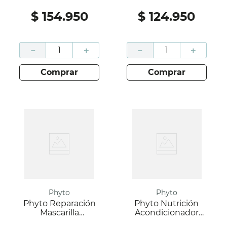
175Ml
$
154
.
950
$
124
.
950
－
＋
－
＋
comprar
comprar
Phyto
Phyto
Phyto Reparación
Phyto Nutrición
Mascarilla
Acondicionador
Reparación Intensa
Nutritivo 175Ml