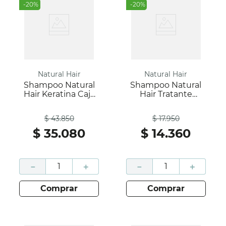
-
20
%
-
20
%
Natural Hair
Natural Hair
Shampoo Natural
Shampoo Natural
Hair Keratina Caja
Hair Tratante
500 Ml; Natural Hair
Natural Frasco 200
Antes
Antes
Ml;Natural Hair
$
43
.
850
$
17
.
950
$
35
.
080
$
14
.
360
－
＋
－
＋
comprar
comprar