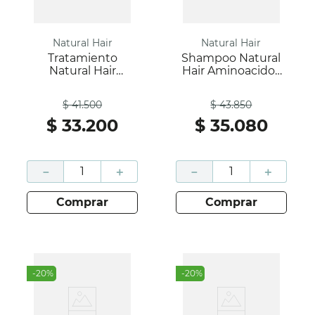
Natural Hair
Natural Hair
Tratamiento
Shampoo Natural
Natural Hair
Hair Aminoacidos
Aminoacidos Y
Caja 500Ml; Natural
Antes
Antes
Colageno Caja
Hair
$
41
.
500
$
43
.
850
500Ml; Natural Hair
$
33
.
200
$
35
.
080
－
＋
－
＋
comprar
comprar
-
20
%
-
20
%