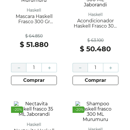
Haskell
Haskell
Mascara Haskell
Acondicionador
Frasco 300 Gr
Haskell Frasco 300
Murumuru
ML Jaborandi
Antes
Antes
$
64
.
850
$
63
.
100
$
51
.
880
$
50
.
480
－
＋
－
＋
comprar
comprar
-
20
%
-
20
%
Haskell
Haskell