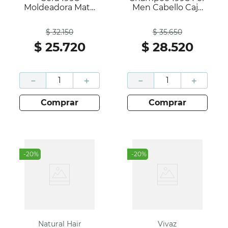
Moldeadora Mate
Men Cabello Caja
Caja 85Ml; 1998
250Ml; 1998
Antes
Antes
$
32
.
150
$
35
.
650
$
25
.
720
$
28
.
520
－
＋
－
＋
comprar
comprar
-
20
%
-
20
%
Natural Hair
Vivaz