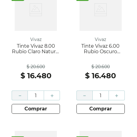
Vivaz
Vivaz
Tinte Vivaz 8.00
Tinte Vivaz 6.00
Rubio Claro Natural
Rubio Oscuro
Caja 60Gr; Vivaz
Natural Caja 60Gr;
Antes
Antes
Vivaz
$
20
.
600
$
20
.
600
$
16
.
480
$
16
.
480
－
＋
－
＋
comprar
comprar