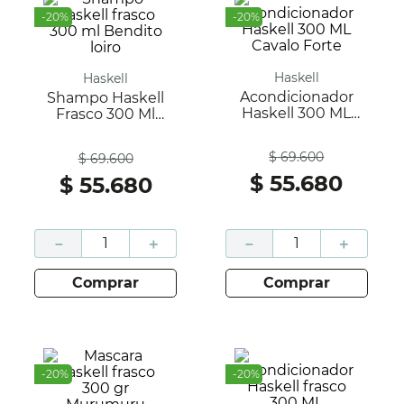
-
20
%
-
20
%
Haskell
Haskell
Acondicionador
Shampo Haskell
Haskell 300 ML
Frasco 300 Ml
Cavalo Forte
Bendito Loiro
Antes
Antes
$
69
.
600
$
69
.
600
$
55
.
680
$
55
.
680
－
＋
－
＋
comprar
comprar
-
20
%
-
20
%