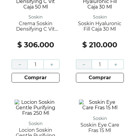
Soskin
Soskin
Crema Soskin
Soskin Hyaluronic
Densifying C Vit
Fill Caja 30 Ml
Caja 50 Ml
$
306
.
000
$
210
.
000
－
＋
－
＋
comprar
comprar
Soskin
Soskin
Soskin Eye Care
Locion Soskin
Fras 15 Ml
Gentle Purifying