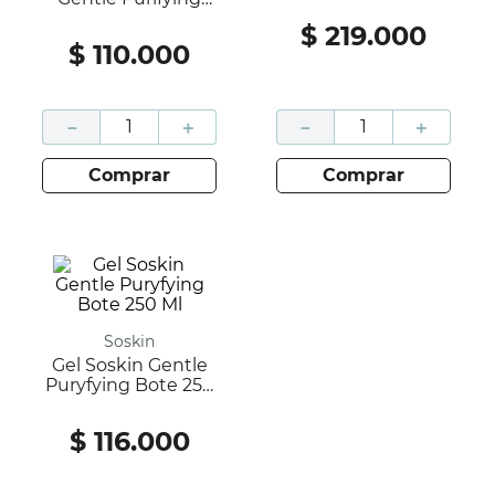
Fras 250 Ml
$
219
.
000
$
110
.
000
－
＋
－
＋
comprar
comprar
Soskin
Gel Soskin Gentle
Puryfying Bote 250
Ml
$
116
.
000