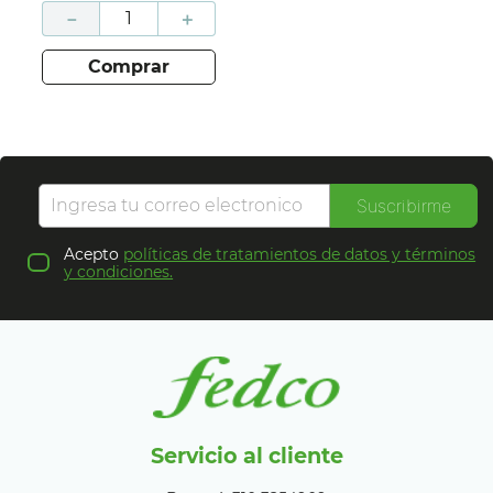
－
＋
comprar
Suscribirme
Acepto
políticas de tratamientos de datos y términos
y condiciones.
Servicio al cliente